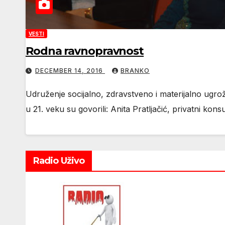
VESTI
Rodna ravnopravnost
DECEMBER 14, 2016
BRANKO
Udruženje socijalno, zdravstveno i materijalno ugr
u 21. veku su govorili: Anita Pratljačić, privatni kons
Radio Uživo