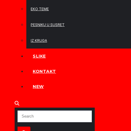
EKO TEME
PESNIKU U SUSRET
IZ KRUGA
SLIKE
KONTAKT
NEW