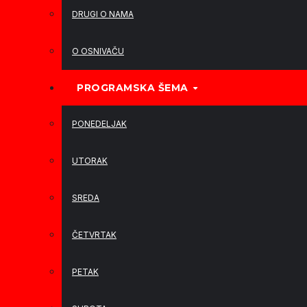
DRUGI O NAMA
O OSNIVAČU
PROGRAMSKA ŠEMA
PONEDELJAK
UTORAK
SREDA
ČETVRTAK
PETAK