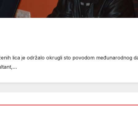
oženih lica je održalo okrugli sto povodom međunarodnog d
ultant,…