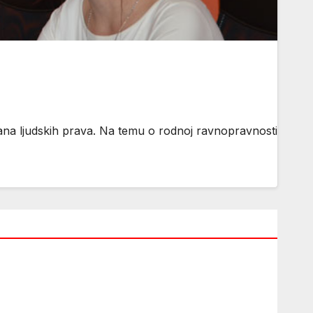
ana ljudskih prava. Na temu o rodnoj ravnopravnosti