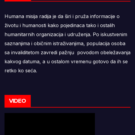
Humana misija radija je da širi i pruža informacije o
životu i humanosti kako pojedinaca tako i ostalih
humanitarnih organizacija i udruženja. Po iskustvenim
saznanjima i običnim istraživanjima, populacija osoba
sa invaliditetom zavredi pažnju povodom obeležavanja
kakvog datuma, a u ostalom vremenu gotovo da ih se
retko ko seća.
VIDEO