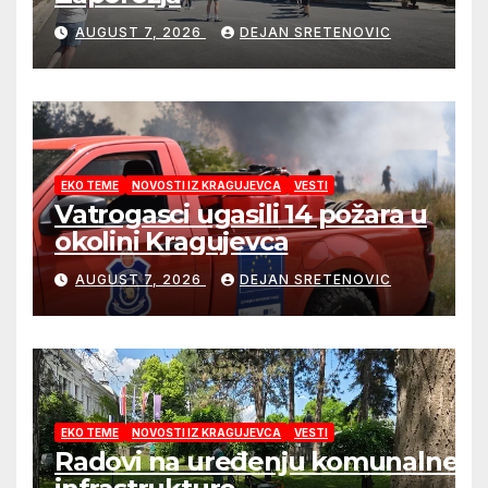
AUGUST 7, 2026
DEJAN SRETENOVIC
EKO TEME
NOVOSTI IZ KRAGUJEVCA
VESTI
Vatrogasci ugasili 14 požara u
okolini Kragujevca
AUGUST 7, 2026
DEJAN SRETENOVIC
EKO TEME
NOVOSTI IZ KRAGUJEVCA
VESTI
Radovi na uređenju komunalne