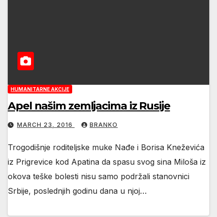
HUMANITARNE AKCIJE
Apel našim zemljacima iz Rusije
MARCH 23, 2016
BRANKO
Trogodišnje roditeljske muke Nađe i Borisa Kneževića
iz Prigrevice kod Apatina da spasu svog sina Miloša iz
okova teške bolesti nisu samo podržali stanovnici
Srbije, poslednjih godinu dana u njoj…