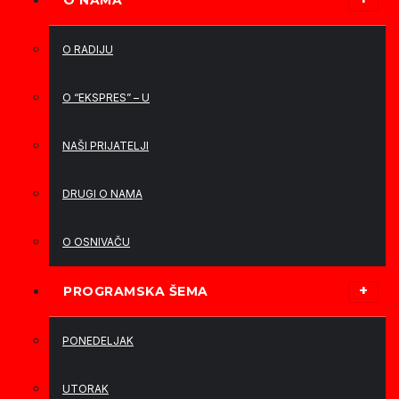
O NAMA
O RADIJU
O “EKSPRES” – U
NAŠI PRIJATELJI
DRUGI O NAMA
O OSNIVAČU
PROGRAMSKA ŠEMA
PONEDELJAK
UTORAK