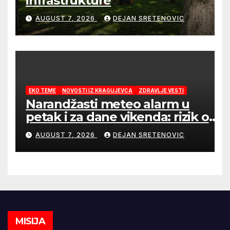
infrastrukture
AUGUST 7, 2026
DEJAN SRETENOVIC
EKO TEME
NOVOSTI IZ KRAGUJEVCA
ZDRAVLJE VESTI
Narandžasti meteo alarm u
petak i za dane vikenda: rizik od
nastanka i širenja požara na
AUGUST 7, 2026
DEJAN SRETENOVIC
otvorenom i dalje veoma visok
MISIJA