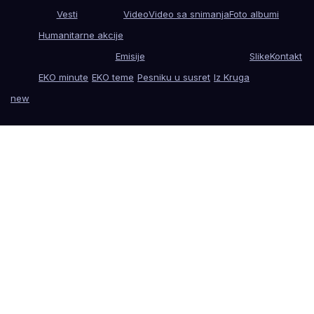
Vesti
Video
Video sa snimanja
Foto albumi
Humanitarne akcije
Emisije
Slike
Kontakt
EKO minute
EKO teme
Pesniku u susret
Iz Kruga
new