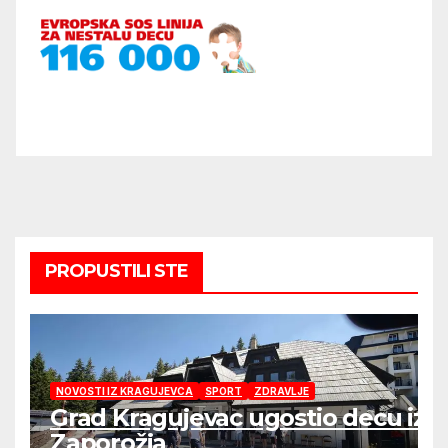
PROPUSTILI STE
NOVOSTI IZ KRAGUJEVCA
SPORT
ZDRAVLJE
Grad Kragujevac ugostio decu iz
Zaporožja