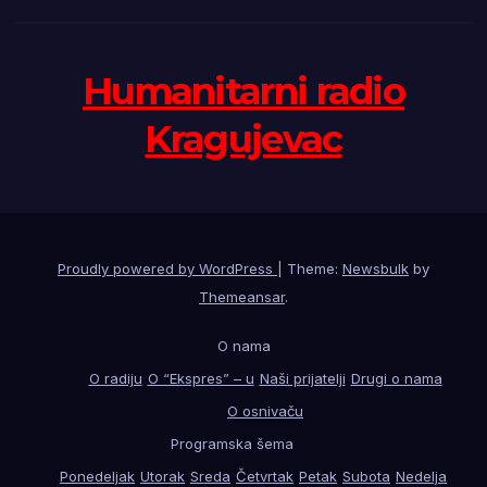
Humanitarni radio
Kragujevac
Proudly powered by WordPress
|
Theme:
Newsbulk
by
Themeansar
.
O nama
O radiju
O “Ekspres” – u
Naši prijatelji
Drugi o nama
O osnivaču
Programska šema
Ponedeljak
Utorak
Sreda
Četvrtak
Petak
Subota
Nedelja