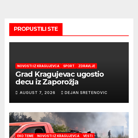
PROPUSTILI STE
NOVOSTI IZ KRAGUJEVCA
SPORT
ZDRAVLJE
Grad Kragujevac ugostio
decu iz Zaporožja
AUGUST 7, 2026
DEJAN SRETENOVIC
EKO TEME
NOVOSTI IZ KRAGUJEVCA
VESTI