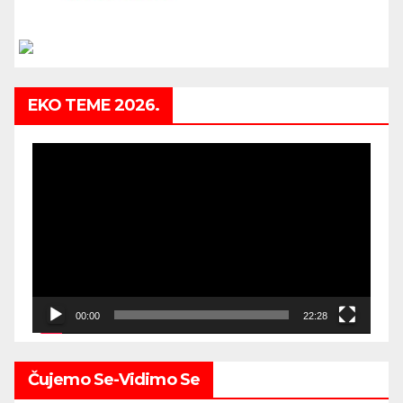
EKO TEME 2026.
Video
Player
00:00
22:28
Čujemo Se-Vidimo Se