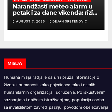
Narandžasti meteo alarm u
petak i za dane vikenda: rizik
od nastanka i širenja požara
AUGUST 7, 2026
DEJAN SRETENOVIC
na otvorenom i dalje veoma
visok
MISIJA
Humana misija radija je da širi i pruža informacije o
životu i humanosti kako pojedinaca tako i ostalih
humanitarnih organizacija i udruženja. Po iskustvenim
saznanjima i običnim istraživanjima, populacija osoba
sa invaliditetom zavredi pažnju povodom obeležavanja