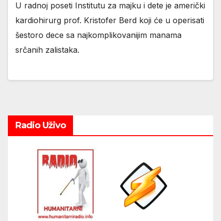
U radnoj poseti Institutu za majku i dete je američki
kardiohirurg prof. Kristofer Berd koji će u operisati
šestoro dece sa najkomplikovanijim manama
srčanih zalistaka.
Radio Uživo