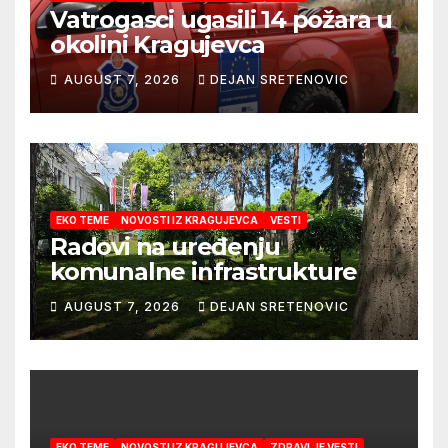
Vatrogasci ugasili 14 požara u
okolini Kragujevca
AUGUST 7, 2026
DEJAN SRETENOVIC
EKO TEME
NOVOSTI IZ KRAGUJEVCA
VESTI
Radovi na uređenju
komunalne infrastrukture
AUGUST 7, 2026
DEJAN SRETENOVIC
EKO TEME
NOVOSTI IZ KRAGUJEVCA
ZDRAVLJE VESTI