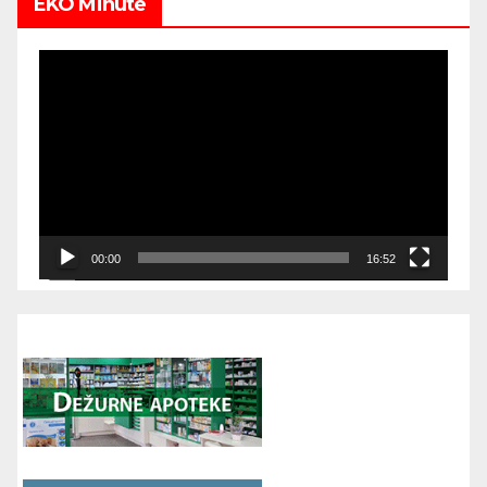
EKO Minute
Video
Player
00:00
16:52