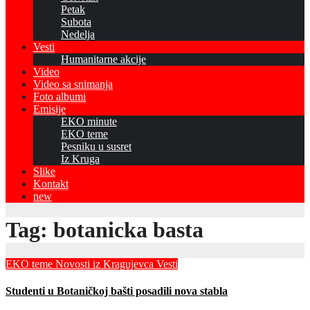
Petak
Subota
Nedelja
Vesti
Humanitarne akcije
Video
Video sa snimanja
Foto albumi
Emisije
EKO minute
EKO teme
Pesniku u susret
Iz Kruga
Slike
Kontakt
new
Tag:
botanicka basta
EKO teme
Novosti iz Kragujevca
Vesti
Studenti u Botaničkoj bašti posadili nova stabla