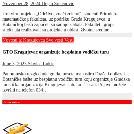
November 28, 2024
Dejan Sretenovic
Uokviru projekta „Održivo, znači zeleno“, studenti Prirodno-
matematičkog fakulteta, uz podršku Grada Kragujevca, u
Botaničkoj bašti započeli su sadnju stabala. Fakultet i grupa
studenata realizovali su projekte u oblasti životne sredine…
Novosti iz Kragujevca
Sve vesti
Vesti
GTO Kragujevac organizuje besplatnu vodičku turu
June 3, 2023
Slavica Lukic
Panoramsko razgledanje grada, poseta manastiru Drača i obilazak
Botaničke bašte uz besplatnu vodičku turu koju organizuje Gradska
turistička organizacija Kragujevac sutra od 11 sati. Prijave možete
izvršiti na telefon 034…
Radio uživo