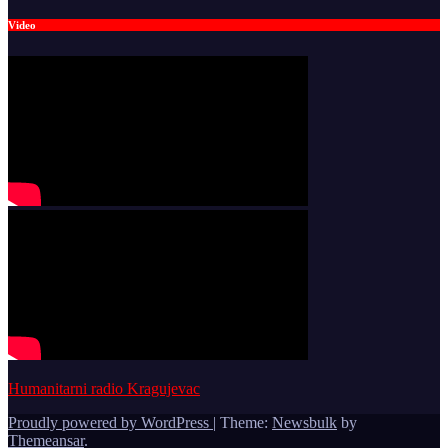
Video
Humanitarni radio Kragujevac
Proudly powered by WordPress
|
Theme:
Newsbulk
by
Themeansar
.