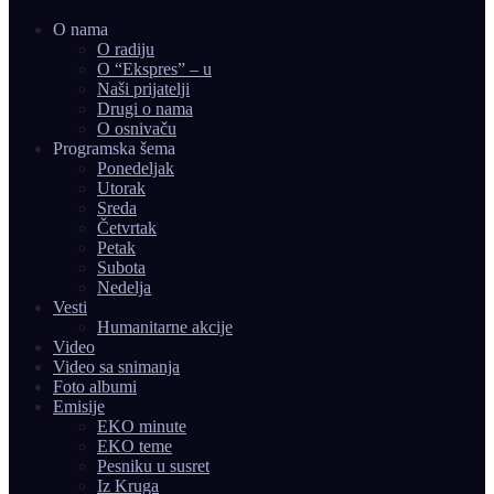
O nama
O radiju
O “Ekspres” – u
Naši prijatelji
Drugi o nama
O osnivaču
Programska šema
Ponedeljak
Utorak
Sreda
Četvrtak
Petak
Subota
Nedelja
Vesti
Humanitarne akcije
Video
Video sa snimanja
Foto albumi
Emisije
EKO minute
EKO teme
Pesniku u susret
Iz Kruga