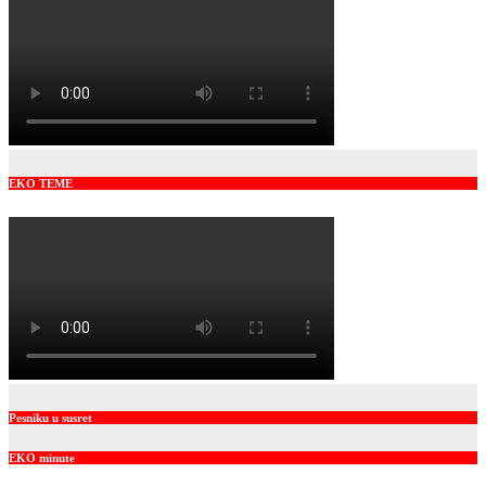
EKO TEME
Pesniku u susret
EKO minute