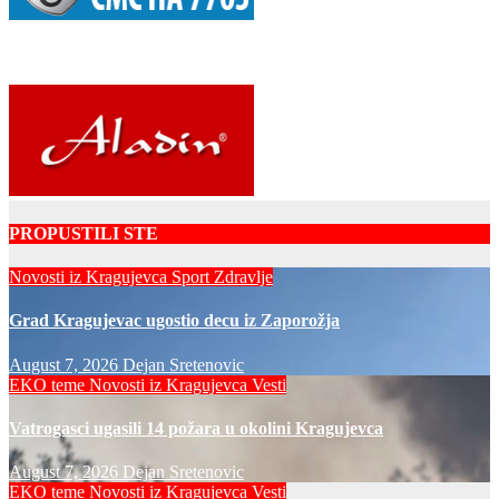
PROPUSTILI STE
Novosti iz Kragujevca
Sport
Zdravlje
Grad Kragujevac ugostio decu iz Zaporožja
August 7, 2026
Dejan Sretenovic
EKO teme
Novosti iz Kragujevca
Vesti
Vatrogasci ugasili 14 požara u okolini Kragujevca
August 7, 2026
Dejan Sretenovic
EKO teme
Novosti iz Kragujevca
Vesti