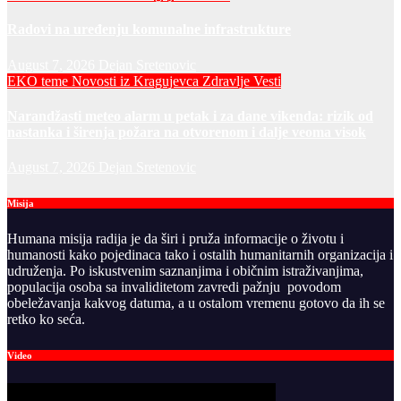
Radovi na uređenju komunalne infrastrukture
August 7, 2026
Dejan Sretenovic
EKO teme
Novosti iz Kragujevca
Zdravlje Vesti
Narandžasti meteo alarm u petak i za dane vikenda: rizik od
nastanka i širenja požara na otvorenom i dalje veoma visok
August 7, 2026
Dejan Sretenovic
Misija
Humana misija radija je da širi i pruža informacije o životu i
humanosti kako pojedinaca tako i ostalih humanitarnih organizacija i
udruženja. Po iskustvenim saznanjima i običnim istraživanjima,
populacija osoba sa invaliditetom zavredi pažnju povodom
obeležavanja kakvog datuma, a u ostalom vremenu gotovo da ih se
retko ko seća.
Video