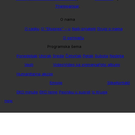
Themeansar
.
O nama
O radiju
O “Ekspres” – u
Naši prijatelji
Drugi o nama
O osnivaču
Programska šema
Ponedeljak
Utorak
Sreda
Četvrtak
Petak
Subota
Nedelja
Vesti
Video
Video sa snimanja
Foto albumi
Humanitarne akcije
Emisije
Slike
Kontakt
EKO minute
EKO teme
Pesniku u susret
Iz Kruga
new