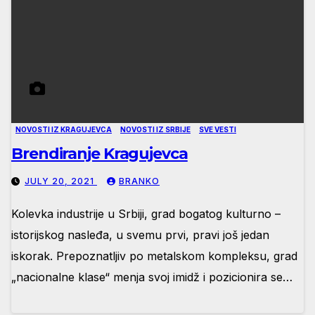
NOVOSTI IZ KRAGUJEVCA
NOVOSTI IZ SRBIJE
SVE VESTI
Brendiranje Kragujevca
JULY 20, 2021
BRANKO
Kolevka industrije u Srbiji, grad bogatog kulturno –
istorijskog nasleđa, u svemu prvi, pravi još jedan
iskorak. Prepoznatljiv po metalskom kompleksu, grad
„nacionalne klase“ menja svoj imidž i pozicionira se…