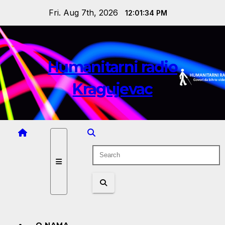
Skip
Fri. Aug 7th, 2026
12:01:35 PM
to
content
Humanitarni radio
Kragujevac