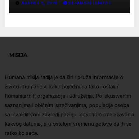
AUGUST 5, 2026
DEJAN SRETENOVIC
MISIJA
Humana misija radija je da širi i pruža informacije o
životu i humanosti kako pojedinaca tako i ostalih
humanitarnih organizacija i udruženja. Po iskustvenim
saznanjima i običnim istraživanjima, populacija osoba
sa invaliditetom zavredi pažnju povodom obeležavanja
kakvog datuma, a u ostalom vremenu gotovo da ih se
retko ko seća.