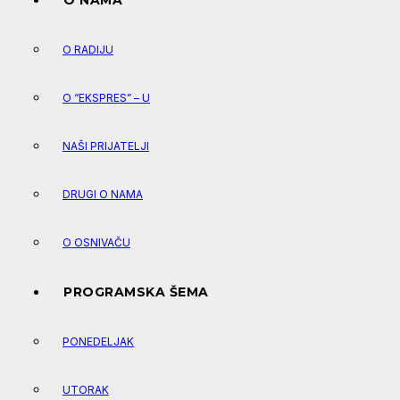
O NAMA
O RADIJU
O “EKSPRES” – U
NAŠI PRIJATELJI
DRUGI O NAMA
O OSNIVAČU
PROGRAMSKA ŠEMA
PONEDELJAK
UTORAK