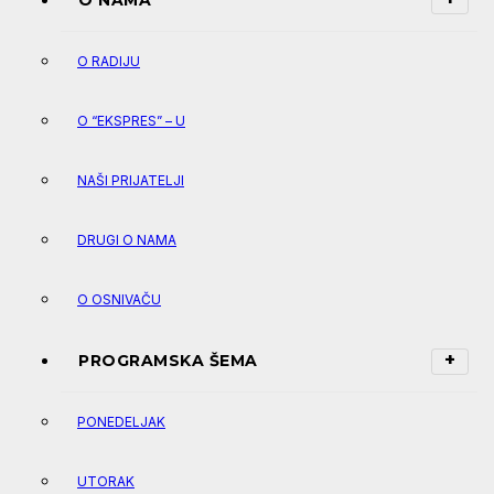
O NAMA
O RADIJU
O “EKSPRES” – U
NAŠI PRIJATELJI
DRUGI O NAMA
O OSNIVAČU
PROGRAMSKA ŠEMA
PONEDELJAK
UTORAK