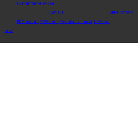
Humanitarne akcije
Emisije
Slike
Kontakt
EKO minute
EKO teme
Pesniku u susret
Iz Kruga
new