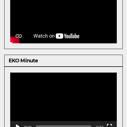
EKO Minute
Video
Player