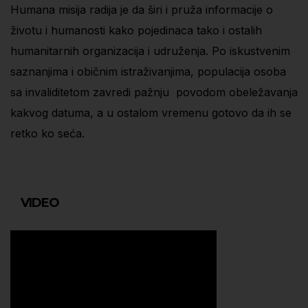
Humana misija radija je da širi i pruža informacije o
životu i humanosti kako pojedinaca tako i ostalih
humanitarnih organizacija i udruženja. Po iskustvenim
saznanjima i običnim istraživanjima, populacija osoba
sa invaliditetom zavredi pažnju povodom obeležavanja
kakvog datuma, a u ostalom vremenu gotovo da ih se
retko ko seća.
VIDEO