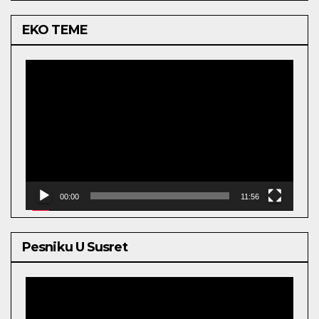
EKO TEME
Video
Player
00:00
11:56
Pesniku U Susret