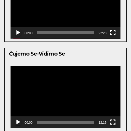
00:00
22:28
Čujemo Se-Vidimo Se
Video
Player
00:00
12:16