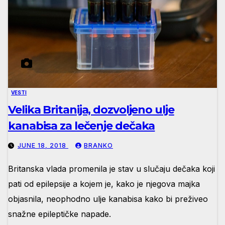
VESTI
Velika Britanija, dozvoljeno ulje
kanabisa za lečenje dečaka
JUNE 18, 2018
BRANKO
Britanska vlada promenila je stav u slučaju dečaka koji
pati od epilepsije a kojem je, kako je njegova majka
objasnila, neophodno ulje kanabisa kako bi preživeo
snažne epileptičke napade.