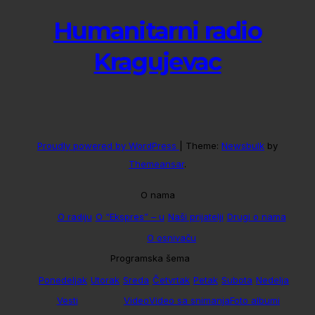
Humanitarni radio
Kragujevac
Proudly powered by WordPress
|
Theme:
Newsbulk
by
Themeansar
.
O nama
O radiju
O “Ekspres” – u
Naši prijatelji
Drugi o nama
O osnivaču
Programska šema
Ponedeljak
Utorak
Sreda
Četvrtak
Petak
Subota
Nedelja
Vesti
Video
Video sa snimanja
Foto albumi