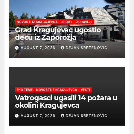
NOVOSTI IZ KRAGUJEVCA
SPORT
ZDRAVLJE
Grad Kragujevac ugostio
decu iz Zaporožja
AUGUST 7, 2026
DEJAN SRETENOVIC
EKO TEME
NOVOSTI IZ KRAGUJEVCA
VESTI
Vatrogasci ugasili 14 požara u
okolini Kragujevca
AUGUST 7, 2026
DEJAN SRETENOVIC