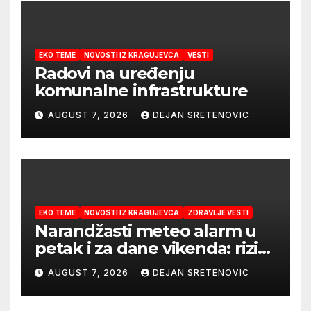
EKO TEME
NOVOSTI IZ KRAGUJEVCA
VESTI
Radovi na uređenju
komunalne infrastrukture
AUGUST 7, 2026
DEJAN SRETENOVIC
EKO TEME
NOVOSTI IZ KRAGUJEVCA
ZDRAVLJE VESTI
Narandžasti meteo alarm u
petak i za dane vikenda: rizik
od nastanka i širenja požara
AUGUST 7, 2026
DEJAN SRETENOVIC
na otvorenom i dalje veoma
visok