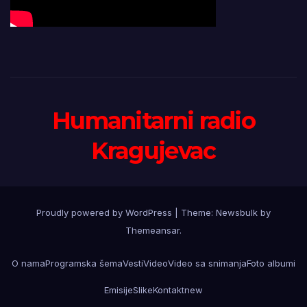
Humanitarni radio
Kragujevac
Proudly powered by WordPress
|
Theme:
Newsbulk
by
Themeansar
.
O nama
Programska šema
Vesti
Video
Video sa snimanja
Foto albumi
Emisije
Slike
Kontakt
new