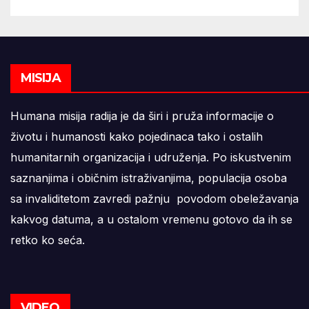
MISIJA
Humana misija radija je da širi i pruža informacije o
životu i humanosti kako pojedinaca tako i ostalih
humanitarnih organizacija i udruženja. Po iskustvenim
saznanjima i običnim istraživanjima, populacija osoba
sa invaliditetom zavredi pažnju povodom obeležavanja
kakvog datuma, a u ostalom vremenu gotovo da ih se
retko ko seća.
VIDEO