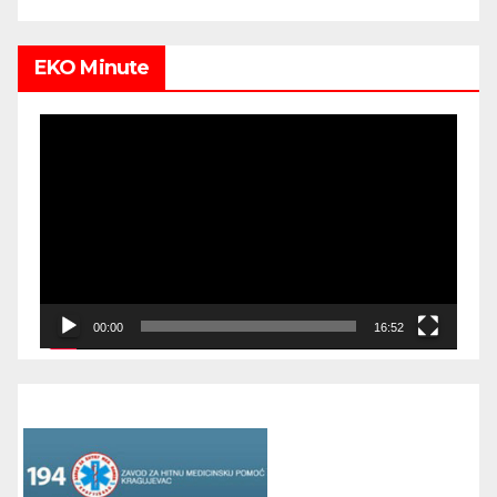
EKO Minute
Video
Player
00:00
16:52