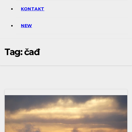
KONTAKT
NEW
Tag:
čađ