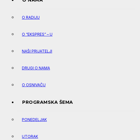
O NAMA
O RADIJU
O “EKSPRES” – U
NAŠI PRIJATELJI
DRUGI O NAMA
O OSNIVAČU
PROGRAMSKA ŠEMA
PONEDELJAK
UTORAK