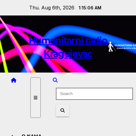
Skip
Thu. Aug 6th, 2026
1:15:06 AM
to
content
Humanitarni radio
Kragujevac