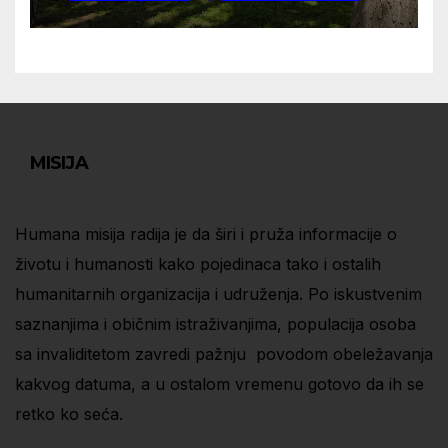
MISIJA
Humana misija radija je da širi i pruža informacije o
životu i humanosti kako pojedinaca tako i ostalih
humanitarnih organizacija i udruženja. Po iskustvenim
saznanjima i običnim istraživanjima, populacija osoba
sa invaliditetom zavredi pažnju povodom obeležavanja
kakvog datuma, a u ostalom vremenu gotovo da ih se
retko ko seća.