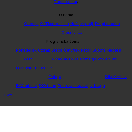
Themeansar
.
O nama
O radiju
O “Ekspres” – u
Naši prijatelji
Drugi o nama
O osnivaču
Programska šema
Ponedeljak
Utorak
Sreda
Četvrtak
Petak
Subota
Nedelja
Vesti
Video
Video sa snimanja
Foto albumi
Humanitarne akcije
Emisije
Slike
Kontakt
EKO minute
EKO teme
Pesniku u susret
Iz Kruga
new