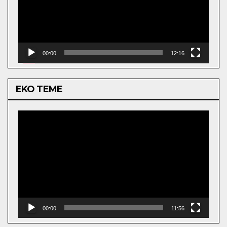
00:00
12:16
EKO TEME
Video
Player
00:00
11:56