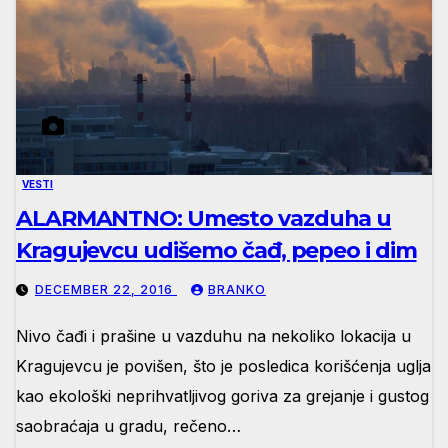
VESTI
ALARMANTNO: Umesto vazduha u
Kragujevcu udišemo čađ, pepeo i dim
DECEMBER 22, 2016
BRANKO
Nivo čađi i prašine u vazduhu na nekoliko lokacija u
Kragujevcu je povišen, što je posledica korišćenja uglja
kao ekološki neprihvatljivog goriva za grejanje i gustog
saobraćaja u gradu, rečeno…