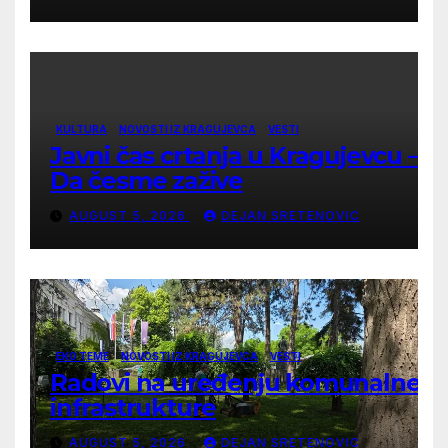
KULTURA
NOVOSTI IZ KRAGUJEVCA
VESTI
Javni čas crtanja u Kragujevcu –
Da česme zažive
AUGUST 5, 2026
DEJAN SRETENOVIC
EKO TEME
NOVOSTI IZ KRAGUJEVCA
VESTI
Radovi na uređenju komunalne
infrastrukture
AUGUST 5, 2026
DEJAN SRETENOVIC