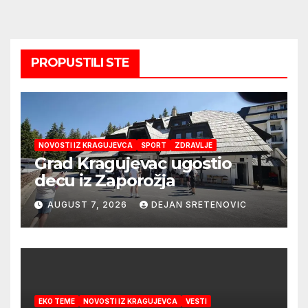
PROPUSTILI STE
NOVOSTI IZ KRAGUJEVCA
SPORT
ZDRAVLJE
Grad Kragujevac ugostio
decu iz Zaporožja
AUGUST 7, 2026
DEJAN SRETENOVIC
EKO TEME
NOVOSTI IZ KRAGUJEVCA
VESTI