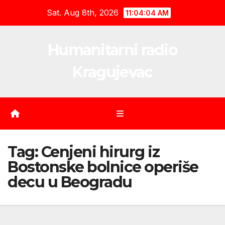
Skip
Sat. Aug 8th, 2026
11:04:05 AM
to
content
Humanitarni radio
Kragujevac
Tag:
Cenjeni hirurg iz
Bostonske bolnice operiše
decu u Beogradu