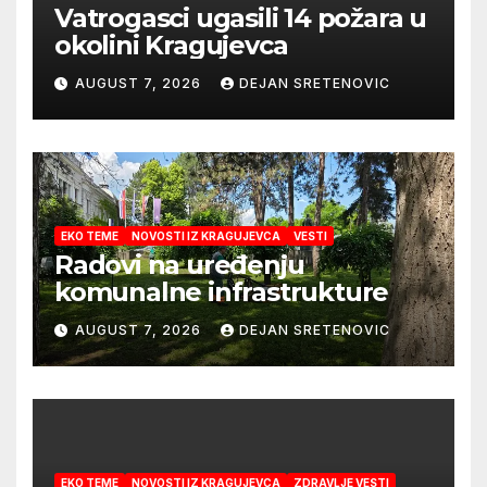
Vatrogasci ugasili 14 požara u
okolini Kragujevca
AUGUST 7, 2026
DEJAN SRETENOVIC
EKO TEME
NOVOSTI IZ KRAGUJEVCA
VESTI
Radovi na uređenju
komunalne infrastrukture
AUGUST 7, 2026
DEJAN SRETENOVIC
EKO TEME
NOVOSTI IZ KRAGUJEVCA
ZDRAVLJE VESTI