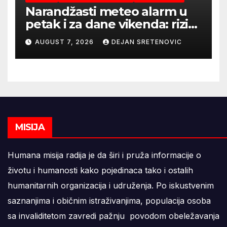
Narandžasti meteo alarm u
petak i za dane vikenda: rizik
od nastanka i širenja požara
AUGUST 7, 2026
DEJAN SRETENOVIC
na otvorenom i dalje veoma
visok
MISIJA
Humana misija radija je da širi i pruža informacije o
životu i humanosti kako pojedinaca tako i ostalih
humanitarnih organizacija i udruženja. Po iskustvenim
saznanjima i običnim istraživanjima, populacija osoba
sa invaliditetom zavredi pažnju povodom obeležavanja