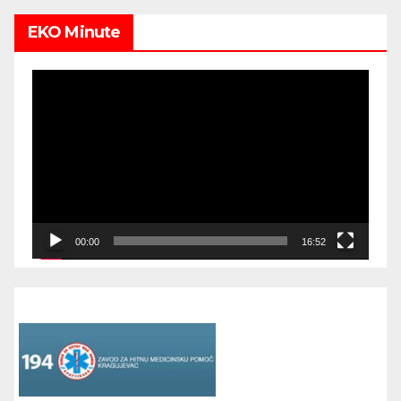
EKO Minute
Video
Player
00:00
16:52