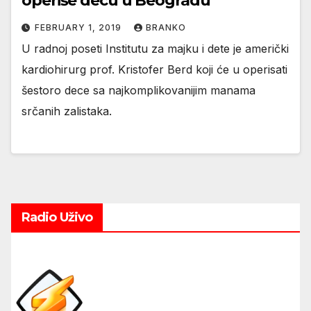
operiše decu u Beogradu
FEBRUARY 1, 2019
BRANKO
U radnoj poseti Institutu za majku i dete je američki
kardiohirurg prof. Kristofer Berd koji će u operisati
šestoro dece sa najkomplikovanijim manama
srčanih zalistaka.
Radio Uživo