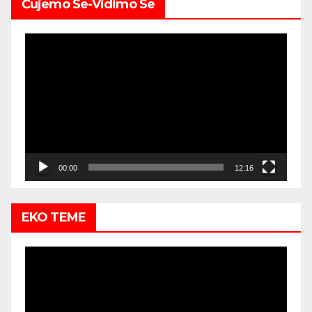
Čujemo Se-Vidimo Se
Video
Player
00:00
12:16
EKO TEME
Video
Player