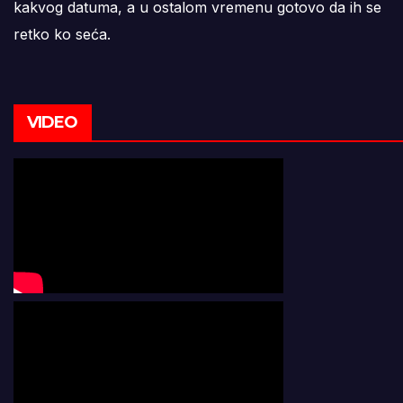
kakvog datuma, a u ostalom vremenu gotovo da ih se
retko ko seća.
VIDEO