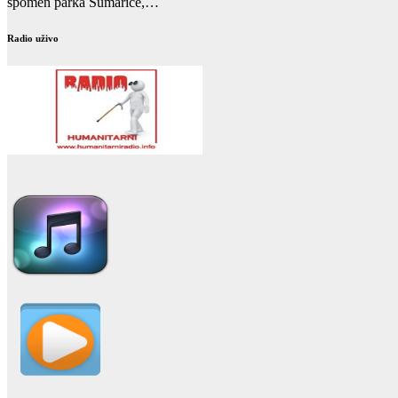
spomen parka Šumarice,…
Radio uživo