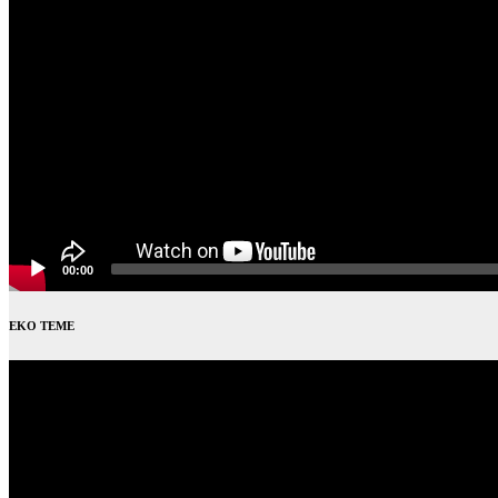
00:00
EKO TEME
Video
Player