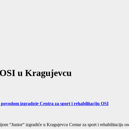
t OSI u Kragujevcu
povodom izgradnje Centra za sport i rehabilitaciju OSI
m “Junior“ izgradiće u Kragujevcu Centar za sport i rehabilitaciju oso