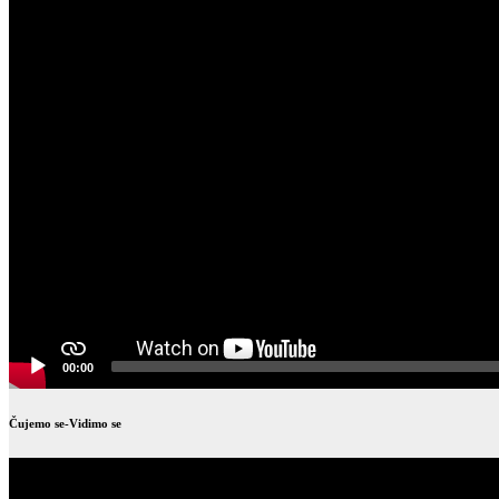
00:00
Čujemo se-Vidimo se
Video
Player