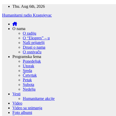
Skip
Thu. Aug 6th, 2026
to
Humanitarni radio Kragujevac
content
O nama
O radiju
O “Ekspres” – u
Naši prijatelji
Drugi o nama
O osnivaču
Programska šema
Ponedeljak
Utorak
Sreda
Četvrtak
Petak
Subota
Nedelja
Vesti
Humanitarne akcije
Video
Video sa snimanja
Foto albumi