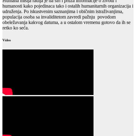
Humana misija radija je da širi i pruža informacije o životu i
humanosti kako pojedinaca tako i ostalih humanitarnih organizacija i
udruženja. Po iskustvenim saznanjima i običnim istraživanjima,
populacija osoba sa invaliditetom zavredi pažnju povodom
obeležavanja kakvog datuma, a u ostalom vremenu gotovo da ih se
retko ko seća.
Video