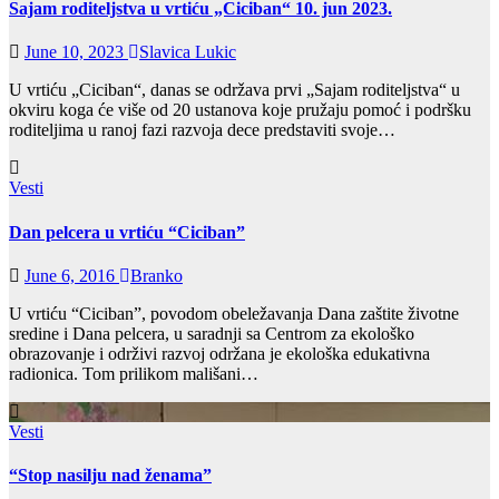
Sajam roditeljstva u vrtiću „Ciciban“ 10. jun 2023.
June 10, 2023
Slavica Lukic
U vrtiću „Ciciban“, danas se održava prvi „Sajam roditeljstva“ u
okviru koga će više od 20 ustanova koje pružaju pomoć i podršku
roditeljima u ranoj fazi razvoja dece predstaviti svoje…
Vesti
Dan pelcera u vrtiću “Ciciban”
June 6, 2016
Branko
U vrtiću “Ciciban”, povodom obeležavanja Dana zaštite životne
sredine i Dana pelcera, u saradnji sa Centrom za ekološko
obrazovanje i održivi razvoj održana je ekološka edukativna
radionica. Tom prilikom mališani…
Vesti
“Stop nasilju nad ženama”