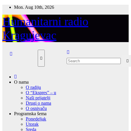
Skip
Mon. Aug 10th, 2026
to
content
Humanitarni radio
Kragujevac
O nama
O radiju
O “Ekspres” – u
Naši prijatelji
Drugi o nama
O osnivaču
Programska šema
Ponedeljak
Utorak
Sreda