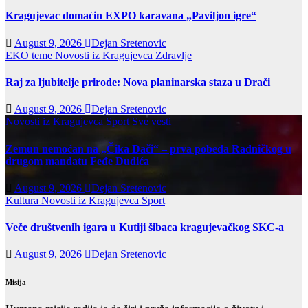
Kragujevac domaćin EXPO karavana „Paviljon igre“
August 9, 2026
Dejan Sretenovic
EKO teme
Novosti iz Kragujevca
Zdravlje
Raj za ljubitelje prirode: Nova planinarska staza u Drači
August 9, 2026
Dejan Sretenovic
Novosti iz Kragujevca
Sport
Sve vesti
Zemun nemoćan na „Čika Dači“ – prva pobeda Radničkog u
drugom mandatu Feđe Dudića
August 9, 2026
Dejan Sretenovic
Kultura
Novosti iz Kragujevca
Sport
Veče društvenih igara u Kutiji šibaca kragujevačkog SKC-a
August 9, 2026
Dejan Sretenovic
Misija