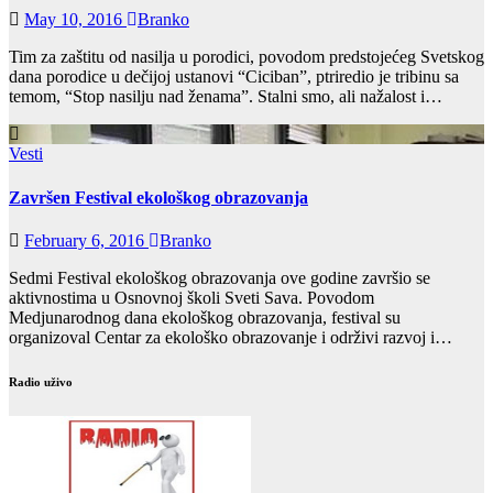
May 10, 2016
Branko
Tim za zaštitu od nasilja u porodici, povodom predstojećeg Svetskog
dana porodice u dečijoj ustanovi “Ciciban”, ptriredio je tribinu sa
temom, “Stop nasilju nad ženama”. Stalni smo, ali nažalost i…
Vesti
Završen Festival ekološkog obrazovanja
February 6, 2016
Branko
Sedmi Festival ekološkog obrazovanja ove godine završio se
aktivnostima u Osnovnoj školi Sveti Sava. Povodom
Medjunarodnog dana ekološkog obrazovanja, festival su
organizoval Centar za ekološko obrazovanje i održivi razvoj i…
Radio uživo