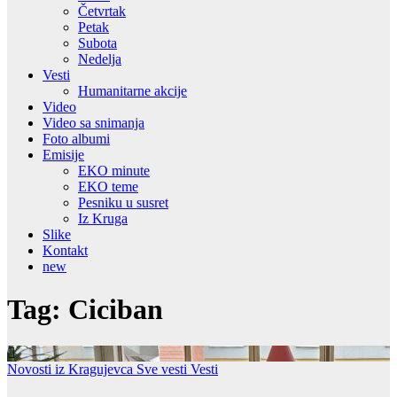
Četvrtak
Petak
Subota
Nedelja
Vesti
Humanitarne akcije
Video
Video sa snimanja
Foto albumi
Emisije
EKO minute
EKO teme
Pesniku u susret
Iz Kruga
Slike
Kontakt
new
Tag:
Ciciban
Novosti iz Kragujevca
Sve vesti
Vesti