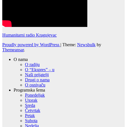
Humanitarni radio Kragujevac
Proudly powered by WordPress
|
Theme:
Newsbulk
by
Themeansar
.
O nama
O radiju
O “Ekspres” – u
Naši prijatelji
Drugi o nama
O osnivaču
Programska šema
Ponedeljak
Utorak
Sreda
Četvrtak
Petak
Subota
Nedelja