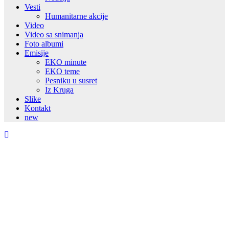
Vesti
Humanitarne akcije
Video
Video sa snimanja
Foto albumi
Emisije
EKO minute
EKO teme
Pesniku u susret
Iz Kruga
Slike
Kontakt
new