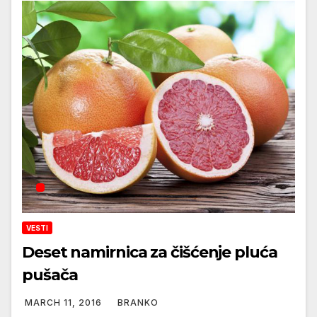
VESTI
Deset namirnica za čišćenje pluća
pušača
MARCH 11, 2016
BRANKO