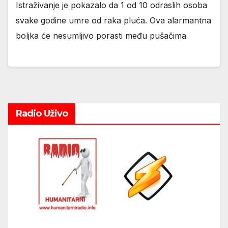
Istraživanje je pokazalo da 1 od 10 odraslih osoba
svake godine umre od raka pluća. Ova alarmantna
boljka će nesumljivo porasti među pušačima
Radio Uživo