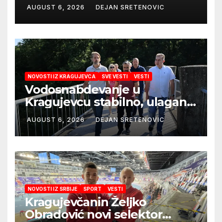
mobilni rendgen i mikroskop
AUGUST 6, 2026
DEJAN SRETENOVIC
vredne 9,6 miliona dinara
NOVOSTI IZ KRAGUJEVCA
SVE VESTI
VESTI
Vodosnabdevanje u
Kragujevcu stabilno, ulaganja
obezbedila sigurnije
AUGUST 6, 2026
DEJAN SRETENOVIC
snabdevanje
NOVOSTI IZ SRBIJE
SPORT
VESTI
Kragujevčanin Željko
Obradović novi selektor