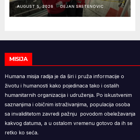
Atletske reprezentacije Srbije
AUGUST 5, 2026
DEJAN SRETENOVIC
MISIJA
Humana misija radija je da širi i pruža informacije o
životu i humanosti kako pojedinaca tako i ostalih
humanitarnih organizacija i udruženja. Po iskustvenim
saznanjima i običnim istraživanjima, populacija osoba
sa invaliditetom zavredi pažnju povodom obeležavanja
kakvog datuma, a u ostalom vremenu gotovo da ih se
retko ko seća.