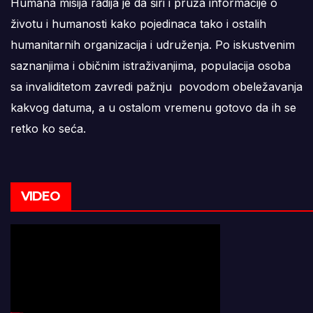
Humana misija radija je da širi i pruža informacije o
životu i humanosti kako pojedinaca tako i ostalih
humanitarnih organizacija i udruženja. Po iskustvenim
saznanjima i običnim istraživanjima, populacija osoba
sa invaliditetom zavredi pažnju povodom obeležavanja
kakvog datuma, a u ostalom vremenu gotovo da ih se
retko ko seća.
VIDEO