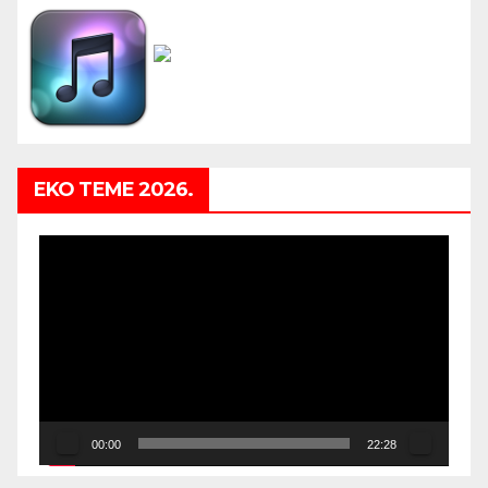
EKO TEME 2026.
Video
Player
00:00
22:28