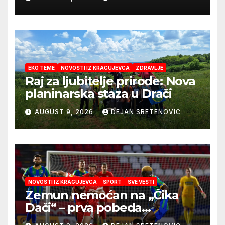
EKO TEME
NOVOSTI IZ KRAGUJEVCA
ZDRAVLJE
Raj za ljubitelje prirode: Nova
planinarska staza u Drači
AUGUST 9, 2026
DEJAN SRETENOVIC
NOVOSTI IZ KRAGUJEVCA
SPORT
SVE VESTI
Zemun nemoćan na „Čika
Dači“ – prva pobeda
Radničkog u drugom