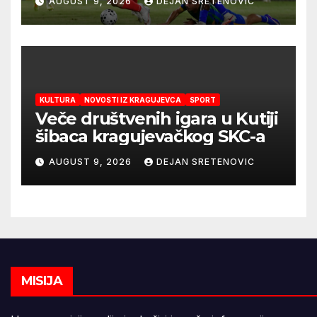
AUGUST 9, 2026
DEJAN SRETENOVIC
mandatu Feđe Dudića
KULTURA
NOVOSTI IZ KRAGUJEVCA
SPORT
Veče društvenih igara u Kutiji
šibaca kragujevačkog SKC-a
AUGUST 9, 2026
DEJAN SRETENOVIC
MISIJA