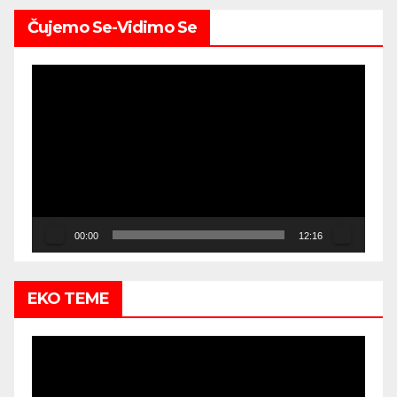
Čujemo Se-Vidimo Se
Video
Player
00:00
12:16
EKO TEME
Video
Player