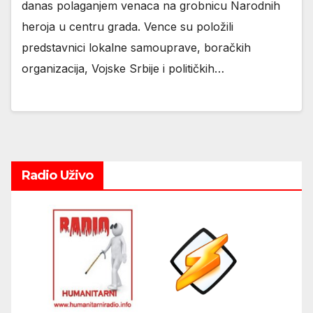
danas polaganjem venaca na grobnicu Narodnih
heroja u centru grada. Vence su položili
predstavnici lokalne samouprave, boračkih
organizacija, Vojske Srbije i političkih…
Radio Uživo