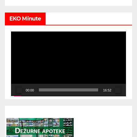
EKO Minute
Video
Player
00:00
16:52