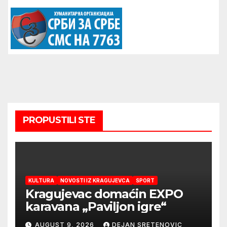
PROPUSTILI STE
KULTURA
NOVOSTI IZ KRAGUJEVCA
SPORT
Kragujevac domaćin EXPO
karavana „Paviljon igre“
AUGUST 9, 2026
DEJAN SRETENOVIC