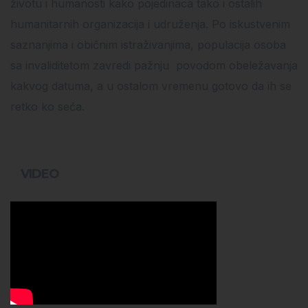
životu i humanosti kako pojedinaca tako i ostalih
humanitarnih organizacija i udruženja. Po iskustvenim
saznanjima i običnim istraživanjima, populacija osoba
sa invaliditetom zavredi pažnju povodom obeležavanja
kakvog datuma, a u ostalom vremenu gotovo da ih se
retko ko seća.
VIDEO