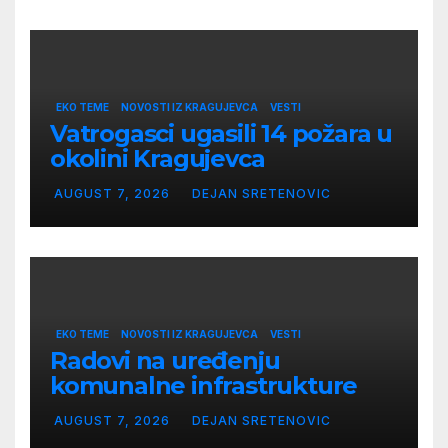
EKO TEME
NOVOSTI IZ KRAGUJEVCA
VESTI
Vatrogasci ugasili 14 požara u
okolini Kragujevca
AUGUST 7, 2026
DEJAN SRETENOVIC
EKO TEME
NOVOSTI IZ KRAGUJEVCA
VESTI
Radovi na uređenju
komunalne infrastrukture
AUGUST 7, 2026
DEJAN SRETENOVIC