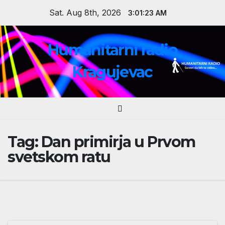
Skip
Sat. Aug 8th, 2026
3:01:23 AM
to
content
Humanitarni radio
Kragujevac
Tag:
Dan primirja u Prvom
svetskom ratu