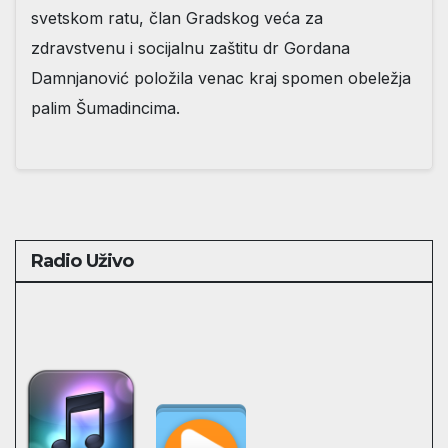
svetskom ratu, član Gradskog veća za
zdravstvenu i socijalnu zaštitu dr Gordana
Damnjanović položila venac kraj spomen obeležja
palim Šumadincima.
Radio Uživo