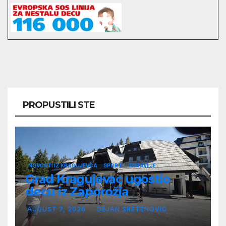
PROPUSTILI STE
NOVOSTI IZ KRAGUJEVCA
SPORT
ZDRAVLJE
Grad Kragujevac ugostio
decu iz Zaporožja
AUGUST 7, 2026
DEJAN SRETENOVIC