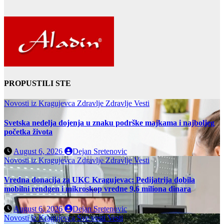
PROPUSTILI STE
Novosti iz Kragujevca
Zdravlje
Zdravlje Vesti
Svetska nedelja dojenja u znaku podrške majkama i najboljeg
početka života
August 6, 2026
Dejan Sretenovic
Novosti iz Kragujevca
Zdravlje
Zdravlje Vesti
Vredna donacija za UKC Kragujevac: Pedijatrija dobila
mobilni rendgen i mikroskop vredne 9,6 miliona dinara
August 6, 2026
Dejan Sretenovic
Novosti iz Kragujevca
Sve vesti
Vesti