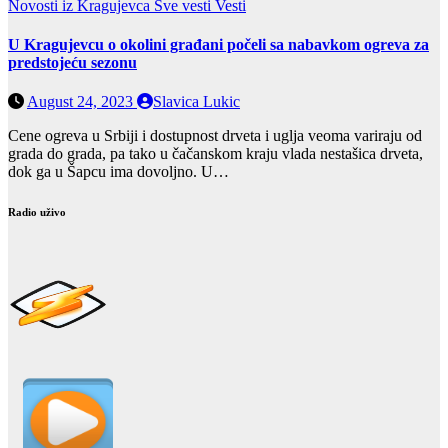
Novosti iz Kragujevca
Sve vesti
Vesti
U Kragujevcu o okolini građani počeli sa nabavkom ogreva za
predstojeću sezonu
August 24, 2023
Slavica Lukic
Cene ogreva u Srbiji i dostupnost drveta i uglja veoma variraju od
grada do grada, pa tako u čačanskom kraju vlada nestašica drveta,
dok ga u Šapcu ima dovoljno. U…
Radio uživo