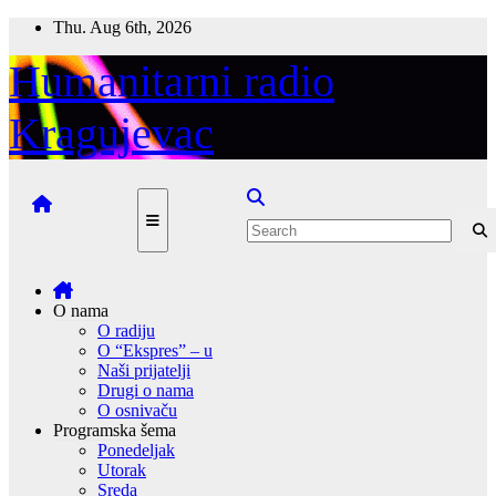
Skip
Thu. Aug 6th, 2026
to
content
Humanitarni radio
Kragujevac
O nama
O radiju
O “Ekspres” – u
Naši prijatelji
Drugi o nama
O osnivaču
Programska šema
Ponedeljak
Utorak
Sreda