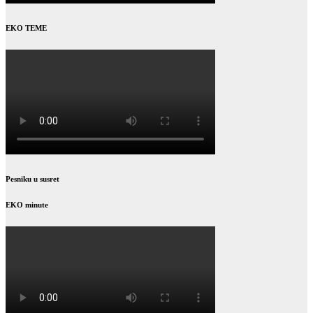
EKO TEME
Pesniku u susret
EKO minute