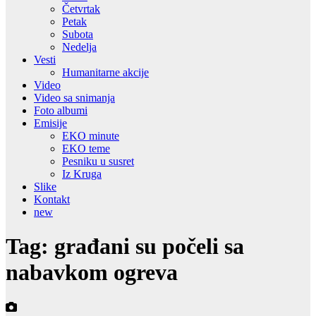
Četvrtak
Petak
Subota
Nedelja
Vesti
Humanitarne akcije
Video
Video sa snimanja
Foto albumi
Emisije
EKO minute
EKO teme
Pesniku u susret
Iz Kruga
Slike
Kontakt
new
Tag:
građani su počeli sa
nabavkom ogreva