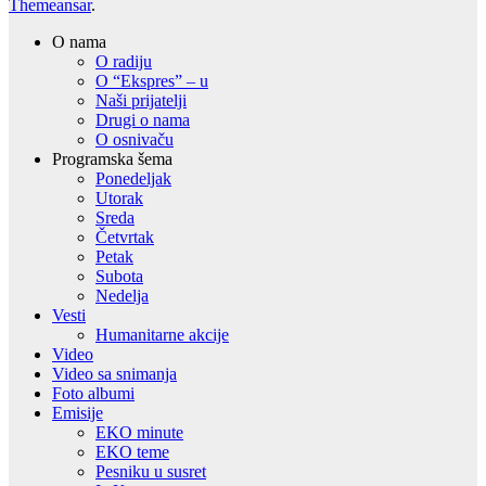
Themeansar
.
O nama
O radiju
O “Ekspres” – u
Naši prijatelji
Drugi o nama
O osnivaču
Programska šema
Ponedeljak
Utorak
Sreda
Četvrtak
Petak
Subota
Nedelja
Vesti
Humanitarne akcije
Video
Video sa snimanja
Foto albumi
Emisije
EKO minute
EKO teme
Pesniku u susret