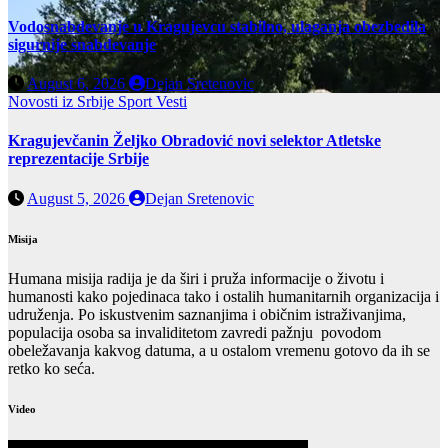
Vodosnabdevanje u Kragujevcu stabilno, ulaganja obezbedila
sigurnije snabdevanje
August 6, 2026
Dejan Sretenovic
Novosti iz Srbije
Sport
Vesti
Kragujevčanin Željko Obradović novi selektor Atletske
reprezentacije Srbije
August 5, 2026
Dejan Sretenovic
Misija
Humana misija radija je da širi i pruža informacije o životu i
humanosti kako pojedinaca tako i ostalih humanitarnih organizacija i
udruženja. Po iskustvenim saznanjima i običnim istraživanjima,
populacija osoba sa invaliditetom zavredi pažnju povodom
obeležavanja kakvog datuma, a u ostalom vremenu gotovo da ih se
retko ko seća.
Video