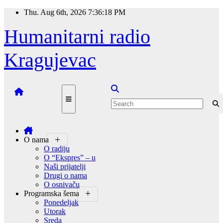
Skip
Thu. Aug 6th, 2026
7:36:19 PM
to
content
Humanitarni radio
Kragujevac
O nama
O radiju
O “Ekspres” – u
Naši prijatelji
Drugi o nama
O osnivaču
Programska šema
Ponedeljak
Utorak
Sreda