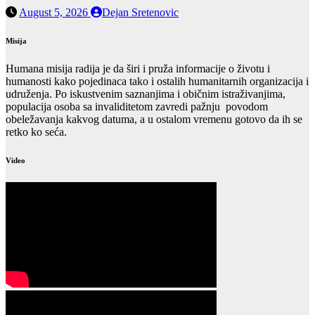
August 5, 2026
Dejan Sretenovic
Misija
Humana misija radija je da širi i pruža informacije o životu i
humanosti kako pojedinaca tako i ostalih humanitarnih organizacija i
udruženja. Po iskustvenim saznanjima i običnim istraživanjima,
populacija osoba sa invaliditetom zavredi pažnju povodom
obeležavanja kakvog datuma, a u ostalom vremenu gotovo da ih se
retko ko seća.
Video