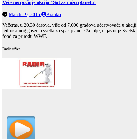
Večeras počinje akcija “Sat za našu planetu”
March 19, 2016
Branko
Večeras, u 20.30 časova, više od 7.000 gradova učestvovaće u akciji
jednosatnog gašenja svetla za spas planete Zemlje, najavio je Svetski
fond za prirodu WWF.
Radio uživo