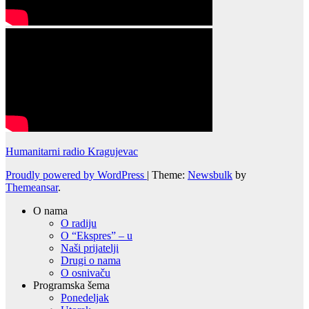
Humanitarni radio Kragujevac
Proudly powered by WordPress
|
Theme:
Newsbulk
by
Themeansar
.
O nama
O radiju
O “Ekspres” – u
Naši prijatelji
Drugi o nama
O osnivaču
Programska šema
Ponedeljak