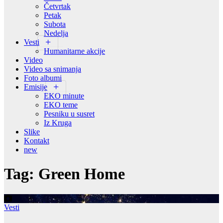
Četvrtak
Petak
Subota
Nedelja
Vesti
Humanitarne akcije
Video
Video sa snimanja
Foto albumi
Emisije
EKO minute
EKO teme
Pesniku u susret
Iz Kruga
Slike
Kontakt
new
Tag:
Green Home
Vesti