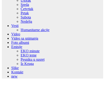
Utorak
Sreda
Četvrtak
Petak
Subota
Nedelja
Vesti
Humanitarne akcije
Video
Video sa snimanja
Foto albumi
Emisije
EKO minute
EKO teme
Pesniku u susret
Iz Kruga
Slike
Kontakt
new