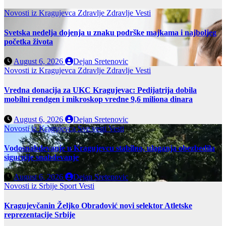
Novosti iz Kragujevca
Zdravlje
Zdravlje Vesti
Svetska nedelja dojenja u znaku podrške majkama i najboljeg
početka života
August 6, 2026
Dejan Sretenovic
Novosti iz Kragujevca
Zdravlje
Zdravlje Vesti
Vredna donacija za UKC Kragujevac: Pedijatrija dobila
mobilni rendgen i mikroskop vredne 9,6 miliona dinara
August 6, 2026
Dejan Sretenovic
Novosti iz Kragujevca
Sve vesti
Vesti
Vodosnabdevanje u Kragujevcu stabilno, ulaganja obezbedila
sigurnije snabdevanje
August 6, 2026
Dejan Sretenovic
Novosti iz Srbije
Sport
Vesti
Kragujevčanin Željko Obradović novi selektor Atletske
reprezentacije Srbije