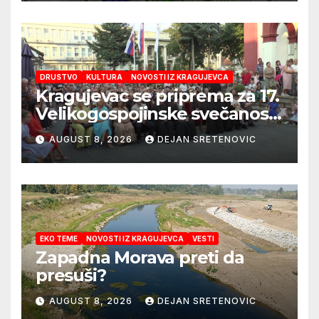
DRUSTVO
KULTURA
NOVOSTI IZ KRAGUJEVCA
Kragujevac se priprema za 17.
Velikogospojinske svečanosti
koje počinju 27. avgusta!
AUGUST 8, 2026
DEJAN SRETENOVIC
EKO TEME
NOVOSTI IZ KRAGUJEVCA
VESTI
Zapadna Morava preti da
presuši?
AUGUST 8, 2026
DEJAN SRETENOVIC