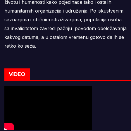
životu i humanosti kako pojedinaca tako i ostalih
humanitarnih organizacija i udruženja. Po iskustvenim
saznanjima i običnim istraživanjima, populacija osoba
sa invaliditetom zavredi pažnju povodom obeležavanja
kakvog datuma, a u ostalom vremenu gotovo da ih se
retko ko seća.
VIDEO