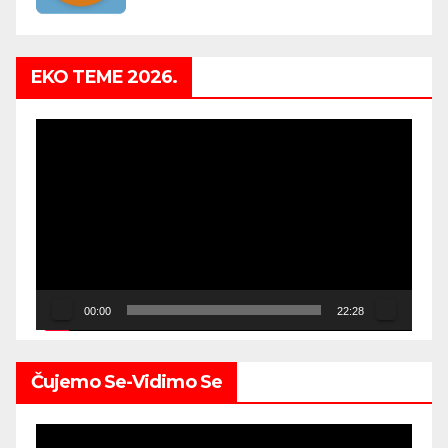
EKO TEME 2026.
Video
Player
00:00
22:28
Čujemo Se-Vidimo Se
Video