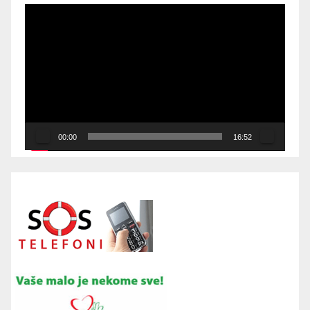
Video
Player
00:00
16:52