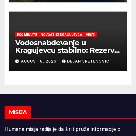
EKO MINUTE
NOVOSTI IZ KRAGUJEVCA
VESTI
Vodosnabdevanje u
Kragujevcu stabilno: Rezerve
vode za godinu dana
AUGUST 8, 2026
DEJAN SRETENOVIC
MISIJA
Humana misija radija je da širi i pruža informacije o