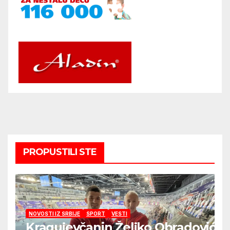
PROPUSTILI STE
NOVOSTI IZ SRBIJE
SPORT
VESTI
Kragujevčanin Željko Obradović