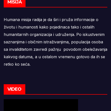
MISIJA
Humana misija radija je da širi i pruža informacije o
životu i humanosti kako pojedinaca tako i ostalih
humanitarnih organizacija i udruženja. Po iskustvenim
saznanjima i običnim istraživanjima, populacija osoba
sa invaliditetom zavredi pažnju povodom obeležavanja
kakvog datuma, a u ostalom vremenu gotovo da ih se
retko ko seća.
VIDEO