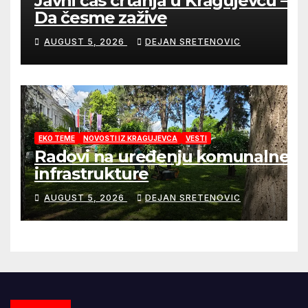
Javni čas crtanja u Kragujevcu –
Da česme zažive
AUGUST 5, 2026
DEJAN SRETENOVIC
EKO TEME
NOVOSTI IZ KRAGUJEVCA
VESTI
Radovi na uređenju komunalne
infrastrukture
AUGUST 5, 2026
DEJAN SRETENOVIC