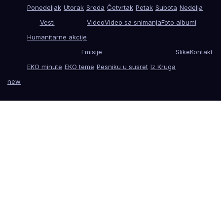
Ponedeljak
Utorak
Sreda
Četvrtak
Petak
Subota
Nedelja
Vesti
Video
Video sa snimanja
Foto albumi
Humanitarne akcije
Emisije
Slike
Kontakt
EKO minute
EKO teme
Pesniku u susret
Iz Kruga
new