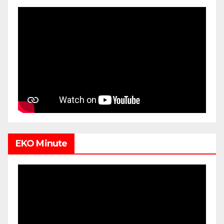
EKO Minute
Video
Player