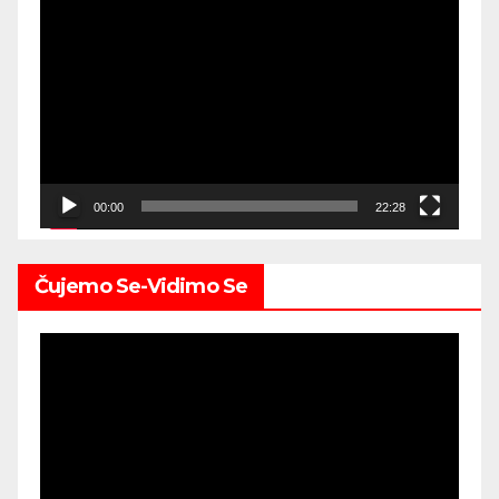
Video
Player
00:00
22:28
Čujemo Se-Vidimo Se
Video
Player