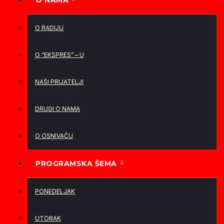
O NAMA
O RADIJU
O “EKSPRES” – U
NAŠI PRIJATELJI
DRUGI O NAMA
O OSNIVAČU
PROGRAMSKA ŠEMA
PONEDELJAK
UTORAK