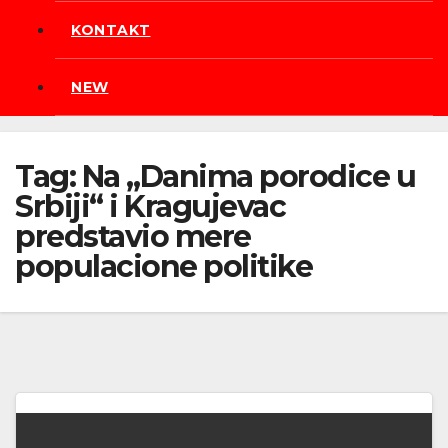
KONTAKT
NEW
Tag:
Na „Danima porodice u
Srbiji“ i Kragujevac
predstavio mere
populacione politike