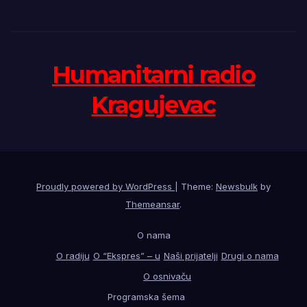
Humanitarni radio
Kragujevac
Proudly powered by WordPress
|
Theme:
Newsbulk
by
Themeansar
.
O nama
O radiju
O “Ekspres” – u
Naši prijatelji
Drugi o nama
O osnivaču
Programska šema