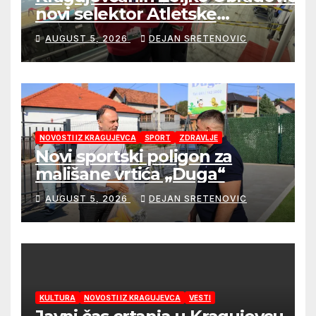
novi selektor Atletske
reprezentacije Srbije
AUGUST 5, 2026
DEJAN SRETENOVIC
NOVOSTI IZ KRAGUJEVCA
SPORT
ZDRAVLJE
Novi sportski poligon za
mališane vrtića „Duga“
AUGUST 5, 2026
DEJAN SRETENOVIC
KULTURA
NOVOSTI IZ KRAGUJEVCA
VESTI