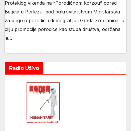
Proteklog vikenda na “Porodičnom korzou” pored
Begeja u Perlezu, pod pokroviteljstvom Ministarstva
za brigu o porodici i demografiju i Grada Zrenjanina, u
cilju promocije porodice kao stuba društva, održana
je…
Radio Uživo