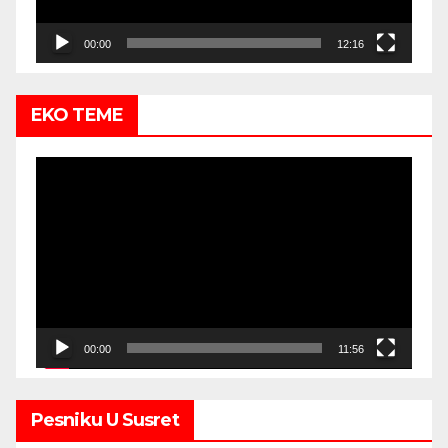
00:00
12:16
EKO TEME
Video
Player
00:00
11:56
Pesniku U Susret