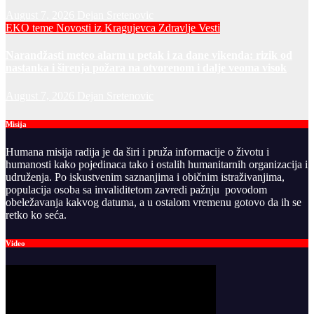
August 7, 2026
Dejan Sretenovic
EKO teme
Novosti iz Kragujevca
Zdravlje Vesti
Narandžasti meteo alarm u petak i za dane vikenda: rizik od
nastanka i širenja požara na otvorenom i dalje veoma visok
August 7, 2026
Dejan Sretenovic
Misija
Humana misija radija je da širi i pruža informacije o životu i
humanosti kako pojedinaca tako i ostalih humanitarnih organizacija i
udruženja. Po iskustvenim saznanjima i običnim istraživanjima,
populacija osoba sa invaliditetom zavredi pažnju povodom
obeležavanja kakvog datuma, a u ostalom vremenu gotovo da ih se
retko ko seća.
Video