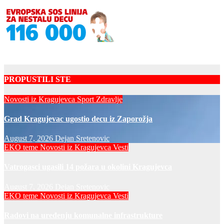
PROPUSTILI STE
Novosti iz Kragujevca
Sport
Zdravlje
Grad Kragujevac ugostio decu iz Zaporožja
August 7, 2026
Dejan Sretenovic
EKO teme
Novosti iz Kragujevca
Vesti
Vatrogasci ugasili 14 požara u okolini Kragujevca
August 7, 2026
Dejan Sretenovic
EKO teme
Novosti iz Kragujevca
Vesti
Radovi na uređenju komunalne infrastrukture