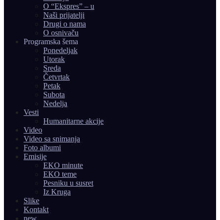
O “Ekspres” – u
Naši prijatelji
Drugi o nama
O osnivaču
Programska šema
Ponedeljak
Utorak
Sreda
Četvrtak
Petak
Subota
Nedelja
Vesti
Humanitarne akcije
Video
Video sa snimanja
Foto albumi
Emisije
EKO minute
EKO teme
Pesniku u susret
Iz Kruga
Slike
Kontakt
new