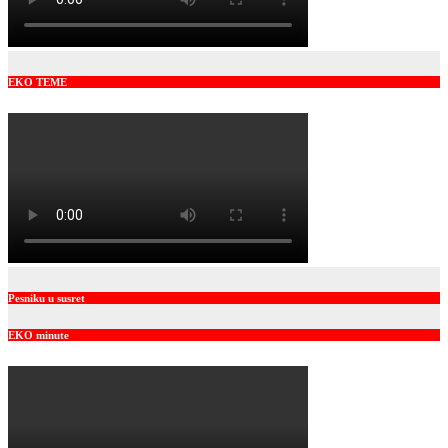
EKO TEME
Pesniku u susret
EKO minute