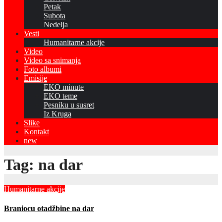
Petak
Subota
Nedelja
Vesti
Humanitarne akcije
Video
Video sa snimanja
Foto albumi
Emisije
EKO minute
EKO teme
Pesniku u susret
Iz Kruga
Slike
Kontakt
new
Tag:
na dar
Humanitarne akcije
Braniocu otadžbine na dar