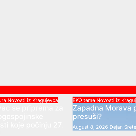
tura
Novosti iz Kragujevca
EKO teme
Novosti iz Krag
vac se priprema za
Zapadna Morava p
kogospojinske
presuši?
ti koje počinju 27.
August 8, 2026
Dejan Sret
!