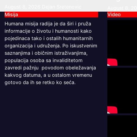
August 8, 2026
Dejan Sretenovic
August 8, 2
Misija
Video
Humana misija radija je da širi i pruža
informacije o životu i humanosti kako
pojedinaca tako i ostalih humanitarnih
organizacija i udruženja. Po iskustvenim
saznanjima i običnim istraživanjima,
populacija osoba sa invaliditetom
zavredi pažnju povodom obeležavanja
kakvog datuma, a u ostalom vremenu
gotovo da ih se retko ko seća.