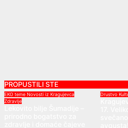
PROPUSTILI STE
EKO teme
Novosti iz Kragujevca
Drustvo
Kul
Kraguje
Zdravlje
Lekovito bilje Šumadije –
17. Veli
prirodno bogatstvo za
svečanos
zdravlje i domaće čajeve
avgusta