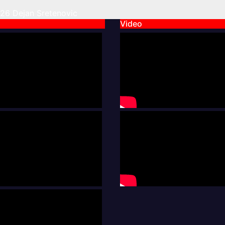
026
Dejan Sretenovic
Video