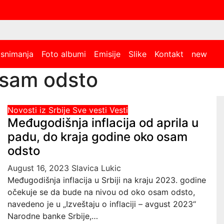
 snimanja
Foto albumi
Emisije
Slike
Kontakt
new
osam odsto
Novosti iz Srbije
Sve vesti
Vesti
Međugodišnja inflacija od aprila u
padu, do kraja godine oko osam
odsto
August 16, 2023
Slavica Lukic
Međugodišnja inflacija u Srbiji na kraju 2023. godine
očekuje se da bude na nivou od oko osam odsto,
navedeno je u „Izveštaju o inflaciji – avgust 2023“
Narodne banke Srbije,…