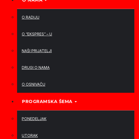
O NAMA
O RADIJU
O “EKSPRES” – U
NAŠI PRIJATELJI
DRUGI O NAMA
O OSNIVAČU
PROGRAMSKA ŠEMA
PONEDELJAK
UTORAK