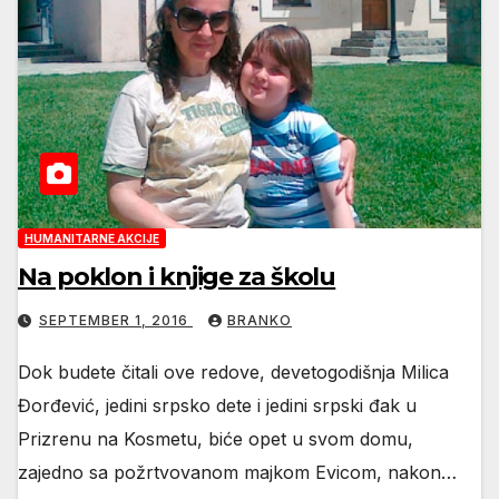
HUMANITARNE AKCIJE
Na poklon i knjige za školu
SEPTEMBER 1, 2016
BRANKO
Dok budete čitali ove redove, devetogodišnja Milica
Đorđević, jedini srpsko dete i jedini srpski đak u
Prizrenu na Kosmetu, biće opet u svom domu,
zajedno sa požrtvovanom majkom Evicom, nakon…