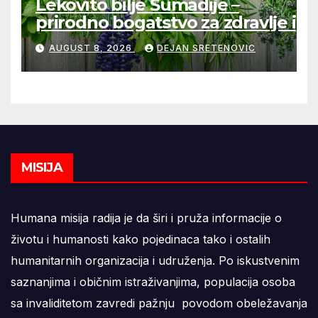
Lekovito bilje Šumadije –
prirodno bogatstvo za zdravlje i
domaće čajeve
AUGUST 8, 2026
DEJAN SRETENOVIC
MISIJA
Humana misija radija je da širi i pruža informacije o
životu i humanosti kako pojedinaca tako i ostalih
humanitarnih organizacija i udruženja. Po iskustvenim
saznanjima i običnim istraživanjima, populacija osoba
sa invaliditetom zavredi pažnju povodom obeležavanja