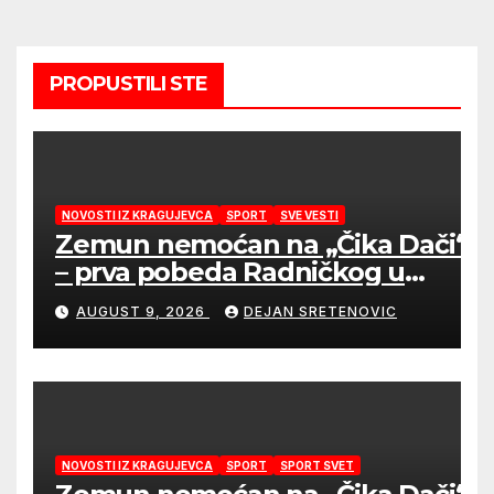
PROPUSTILI STE
NOVOSTI IZ KRAGUJEVCA
SPORT
SVE VESTI
Zemun nemoćan na „Čika Dači“
– prva pobeda Radničkog u
drugom mandatu Feđe Dudića
AUGUST 9, 2026
DEJAN SRETENOVIC
NOVOSTI IZ KRAGUJEVCA
SPORT
SPORT SVET