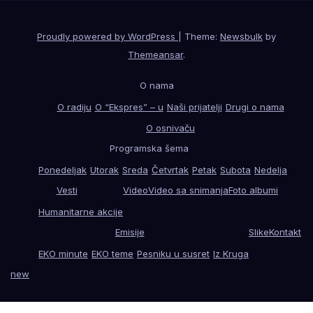
Proudly powered by WordPress
|
Theme:
Newsbulk
by
Themeansar
.
O nama
O radiju
O “Ekspres” – u
Naši prijatelji
Drugi o nama
O osnivaču
Programska šema
Ponedeljak
Utorak
Sreda
Četvrtak
Petak
Subota
Nedelja
Vesti
Video
Video sa snimanja
Foto albumi
Humanitarne akcije
Emisije
Slike
Kontakt
EKO minute
EKO teme
Pesniku u susret
Iz Kruga
new