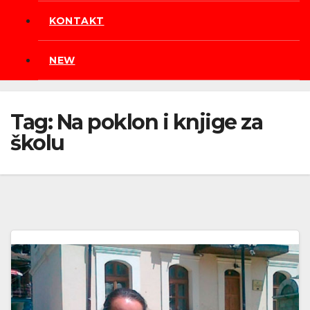
KONTAKT
NEW
Tag:
Na poklon i knjige za
školu