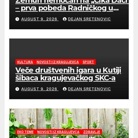
Zemun nemoćan na „Čika Dači“
– prva pobeda Radničkog u
drugom mandatu Feđe Dudića
AUGUST 9, 2026
DEJAN SRETENOVIC
KULTURA
NOVOSTI IZ KRAGUJEVCA
SPORT
Veče društvenih igara u Kutiji
šibaca kragujevačkog SKC-a
AUGUST 9, 2026
DEJAN SRETENOVIC
EKO TEME
NOVOSTI IZ KRAGUJEVCA
ZDRAVLJE