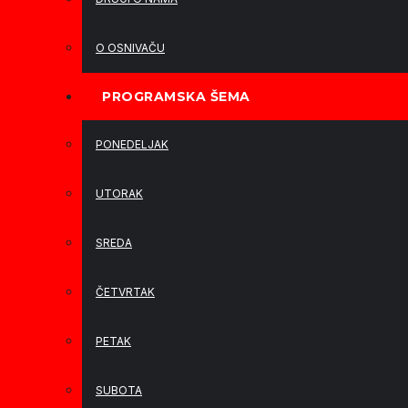
O OSNIVAČU
PROGRAMSKA ŠEMA
PONEDELJAK
UTORAK
SREDA
ČETVRTAK
PETAK
SUBOTA