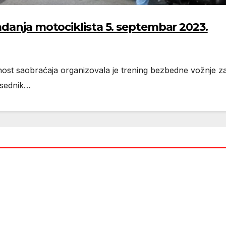
adanja motociklista 5. septembar 2023.
st saobraćaja organizovala je trening bezbedne vožnje za 
dsednik…