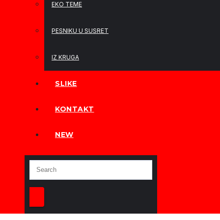
EKO TEME
PESNIKU U SUSRET
IZ KRUGA
SLIKE
KONTAKT
NEW