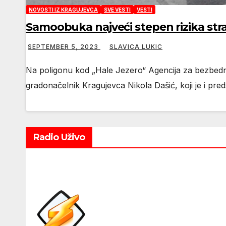
NOVOSTI IZ KRAGUJEVCA
SVE VESTI
VESTI
Samoobuka najveći stepen rizika str
SEPTEMBER 5, 2023
SLAVICA LUKIC
Na poligonu kod „Hale Jezero“ Agencija za bezbedno
gradonačelnik Kragujevca Nikola Dašić, koji je i pre
Radio Uživo