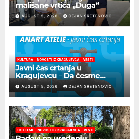
mališane vrtića „Duga“
AUGUST 5, 2026
DEJAN SRETENOVIC
KULTURA
NOVOSTI IZ KRAGUJEVCA
VESTI
Javni čas crtanja u
Kragujevcu – Da česme
zažive
AUGUST 5, 2026
DEJAN SRETENOVIC
EKO TEME
NOVOSTI IZ KRAGUJEVCA
VESTI
Radovi na uređenju