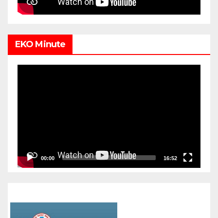
EKO Minute
Video
Player
00:00
16:52