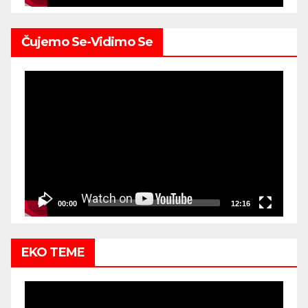
Čujemo Se-Vidimo Se
Video
Player
00:00
12:16
EKO TEME
Video