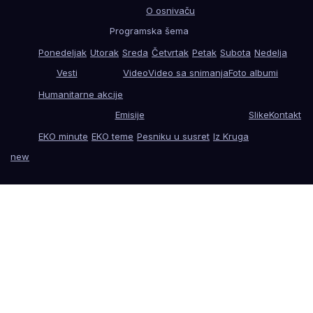
O osnivaču
Programska šema
Ponedeljak
Utorak
Sreda
Četvrtak
Petak
Subota
Nedelja
Vesti
Video
Video sa snimanja
Foto albumi
Humanitarne akcije
Emisije
Slike
Kontakt
EKO minute
EKO teme
Pesniku u susret
Iz Kruga
new