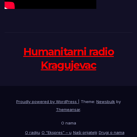
Humanitarni radio
Kragujevac
Proudly powered by WordPress
|
Theme:
Newsbulk
by
Themeansar
.
O nama
O radiju
O “Ekspres” – u
Naši prijatelji
Drugi o nama