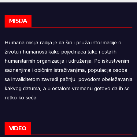
MISIJA
Humana misija radija je da širi i pruža informacije o
životu i humanosti kako pojedinaca tako i ostalih
humanitarnih organizacija i udruženja. Po iskustvenim
saznanjima i običnim istraživanjima, populacija osoba
sa invaliditetom zavredi pažnju povodom obeležavanja
kakvog datuma, a u ostalom vremenu gotovo da ih se
retko ko seća.
VIDEO