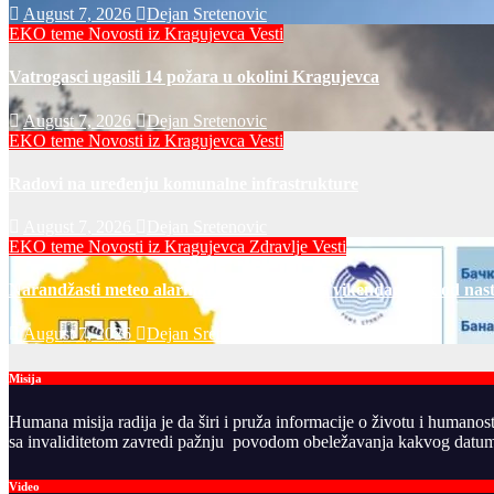
August 7, 2026
Dejan Sretenovic
EKO teme
Novosti iz Kragujevca
Vesti
Vatrogasci ugasili 14 požara u okolini Kragujevca
August 7, 2026
Dejan Sretenovic
EKO teme
Novosti iz Kragujevca
Vesti
Radovi na uređenju komunalne infrastrukture
August 7, 2026
Dejan Sretenovic
EKO teme
Novosti iz Kragujevca
Zdravlje Vesti
Narandžasti meteo alarm u petak i za dane vikenda: rizik od nas
August 7, 2026
Dejan Sretenovic
Misija
Humana misija radija je da širi i pruža informacije o životu i humanos
sa invaliditetom zavredi pažnju povodom obeležavanja kakvog datuma
Video