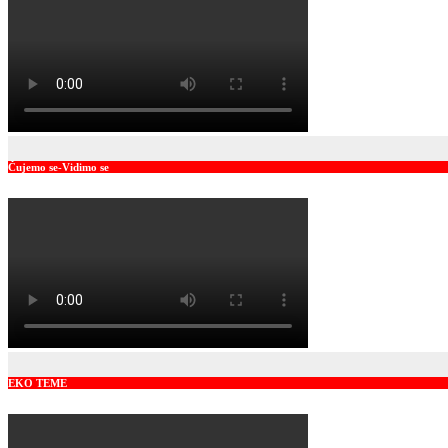
Čujemo se-Vidimo se
EKO TEME