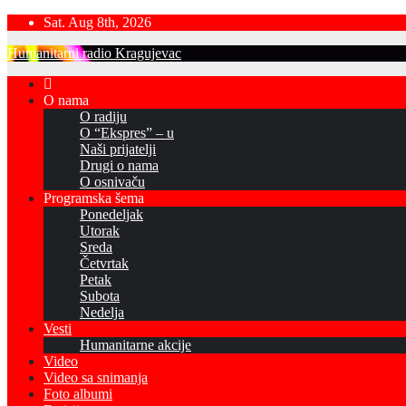
Skip
Sat. Aug 8th, 2026
to
Humanitarni radio Kragujevac
content
O nama
O radiju
O “Ekspres” – u
Naši prijatelji
Drugi o nama
O osnivaču
Programska šema
Ponedeljak
Utorak
Sreda
Četvrtak
Petak
Subota
Nedelja
Vesti
Humanitarne akcije
Video
Video sa snimanja
Foto albumi