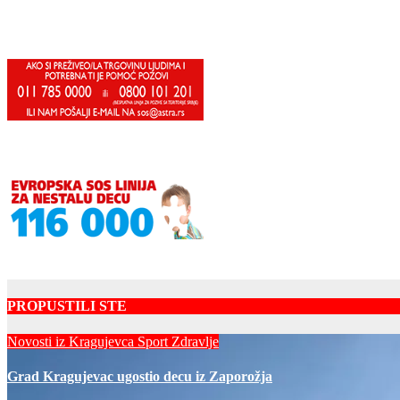
PROPUSTILI STE
Novosti iz Kragujevca
Sport
Zdravlje
Grad Kragujevac ugostio decu iz Zaporožja