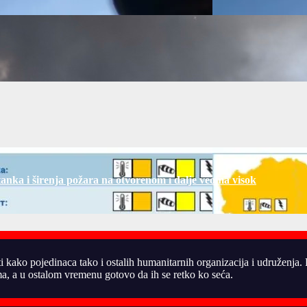
tanka i širenja požara na otvorenom i dalje veoma visok
ti kako pojedinaca tako i ostalih humanitarnih organizacija i udruženja
, a u ostalom vremenu gotovo da ih se retko ko seća.