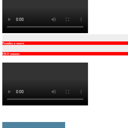
Pesniku u susret
EKO minute