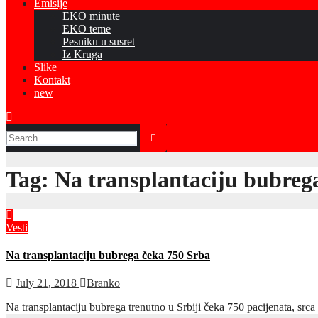
Emisije
EKO minute
EKO teme
Pesniku u susret
Iz Kruga
Slike
Kontakt
new
Tag:
Na transplantaciju bubreg
Vesti
Na transplantaciju bubrega čeka 750 Srba
July 21, 2018
Branko
Na transplantaciju bubrega trenutno u Srbiji čeka 750 pacijenata, srca