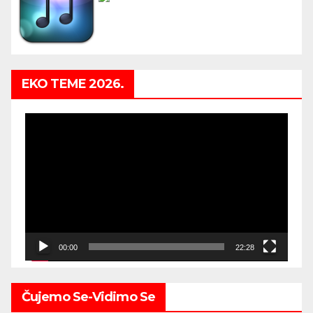
EKO TEME 2026.
Video
Player
00:00
22:28
Čujemo Se-Vidimo Se