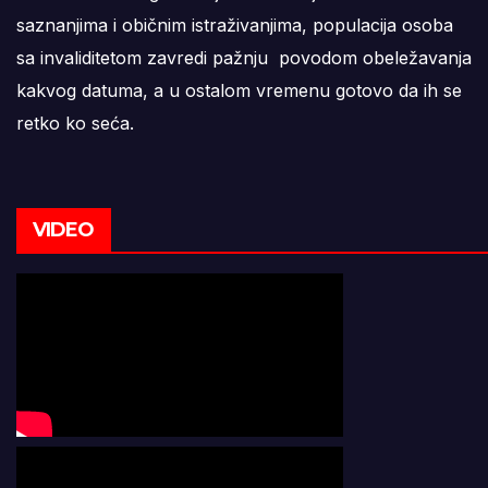
saznanjima i običnim istraživanjima, populacija osoba
sa invaliditetom zavredi pažnju povodom obeležavanja
kakvog datuma, a u ostalom vremenu gotovo da ih se
retko ko seća.
VIDEO