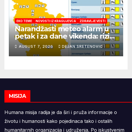
EKO TEME
NOVOSTI IZ KRAGUJEVCA
ZDRAVLJE VESTI
Narandžasti meteo alarm u
petak i za dane vikenda: rizik
od nastanka i širenja požara
AUGUST 7, 2026
DEJAN SRETENOVIC
na otvorenom i dalje veoma
visok
MISIJA
Humana misija radija je da širi i pruža informacije o
životu i humanosti kako pojedinaca tako i ostalih
humanitarnih organizacija i udruženja. Po iskustvenim