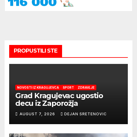
PROPUSTILI STE
NOVOSTI IZ KRAGUJEVCA
SPORT
ZDRAVLJE
Grad Kragujevac ugostio
decu iz Zaporožja
AUGUST 7, 2026
DEJAN SRETENOVIC