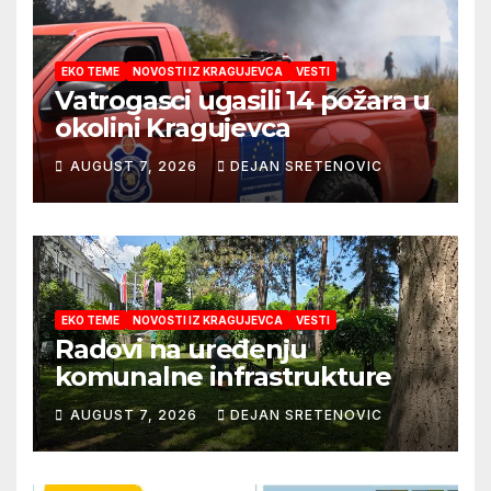
EKO TEME
NOVOSTI IZ KRAGUJEVCA
VESTI
Vatrogasci ugasili 14 požara u
okolini Kragujevca
AUGUST 7, 2026
DEJAN SRETENOVIC
EKO TEME
NOVOSTI IZ KRAGUJEVCA
VESTI
Radovi na uređenju
komunalne infrastrukture
AUGUST 7, 2026
DEJAN SRETENOVIC