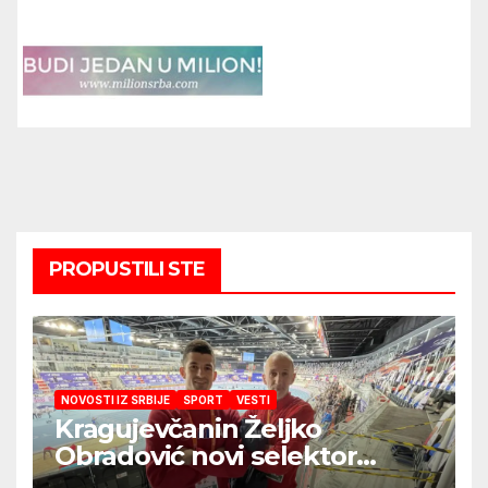
PROPUSTILI STE
NOVOSTI IZ SRBIJE
SPORT
VESTI
Kragujevčanin Željko
Obradović novi selektor
Atletske reprezentacije Srbije