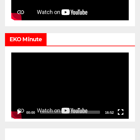
EKO Minute
Video
Player
00:00
16:52