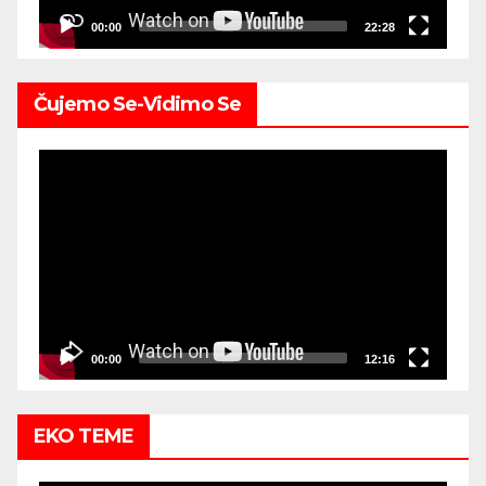
00:00
22:28
Čujemo Se-Vidimo Se
Video
Player
00:00
12:16
EKO TEME