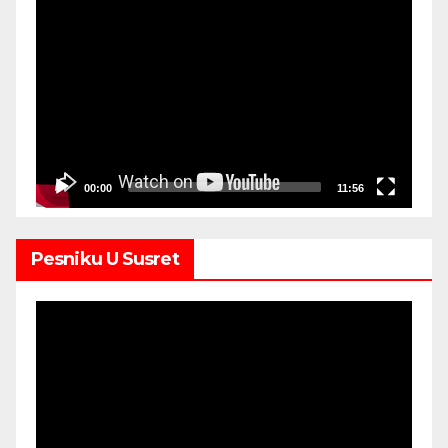
Video
Player
00:00
11:56
Pesniku U Susret