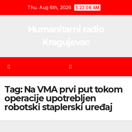
Skip
Thu. Aug 6th, 2026
5:22:09 AM
to
content
Humanitarni radio
Kragujevac
Tag:
Na VMA prvi put tokom
operacije upotrebljen
robotski staplerski uređaj