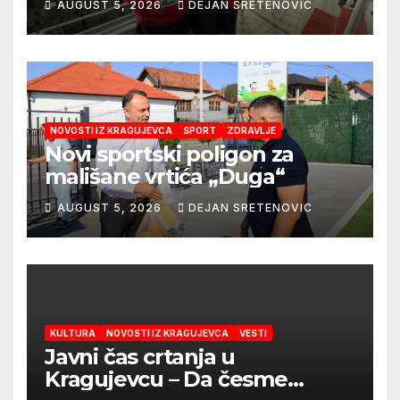
AUGUST 5, 2026
DEJAN SRETENOVIC
NOVOSTI IZ KRAGUJEVCA
SPORT
ZDRAVLJE
Novi sportski poligon za
mališane vrtića „Duga“
AUGUST 5, 2026
DEJAN SRETENOVIC
KULTURA
NOVOSTI IZ KRAGUJEVCA
VESTI
Javni čas crtanja u
Kragujevcu – Da česme