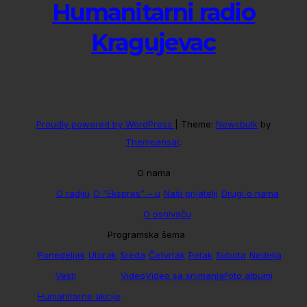
Humanitarni radio
Kragujevac
Proudly powered by WordPress
|
Theme:
Newsbulk
by
Themeansar
.
O nama
O radiju
O “Ekspres” – u
Naši prijatelji
Drugi o nama
O osnivaču
Programska šema
Ponedeljak
Utorak
Sreda
Četvrtak
Petak
Subota
Nedelja
Vesti
Video
Video sa snimanja
Foto albumi
Humanitarne akcije