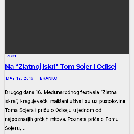
VESTI
Na “Zlatnoj iskri” Tom Sojer i Odisej
MAY 12, 2016
BRANKO
Drugog dana 18. Međunarodnog festivala “Zlatna
iskra”, kragujevački mališani uživali su uz pustolovine
Toma Sojera i priču o Odiseju u jednom od
najpoznatijih grčkih mitova. Poznata priča o Tomu
Sojeru,…