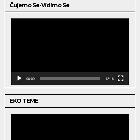
Čujemo Se-Vidimo Se
Video
Player
00:00
12:16
EKO TEME
Video
Player