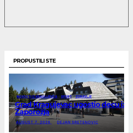
PROPUSTILI STE
NOVOSTI IZ KRAGUJEVCA
SPORT
ZDRAVLJE
Grad Kragujevac ugostio decu iz
Zaporožja
AUGUST 7, 2026
DEJAN SRETENOVIC