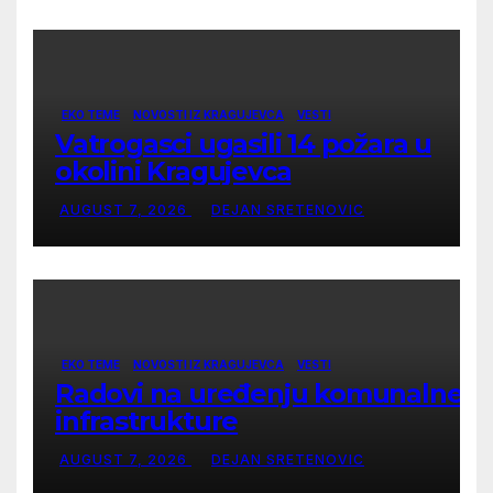
EKO TEME
NOVOSTI IZ KRAGUJEVCA
VESTI
Vatrogasci ugasili 14 požara u
okolini Kragujevca
AUGUST 7, 2026
DEJAN SRETENOVIC
EKO TEME
NOVOSTI IZ KRAGUJEVCA
VESTI
Radovi na uređenju komunalne
infrastrukture
AUGUST 7, 2026
DEJAN SRETENOVIC