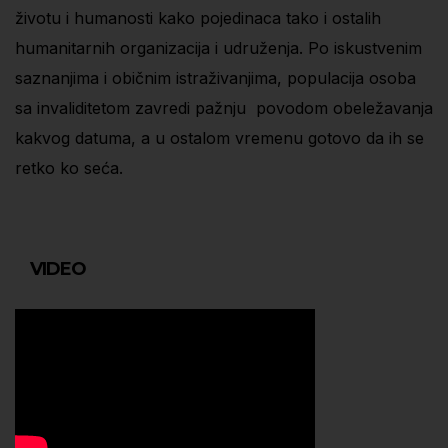
životu i humanosti kako pojedinaca tako i ostalih
humanitarnih organizacija i udruženja. Po iskustvenim
saznanjima i običnim istraživanjima, populacija osoba
sa invaliditetom zavredi pažnju povodom obeležavanja
kakvog datuma, a u ostalom vremenu gotovo da ih se
retko ko seća.
VIDEO