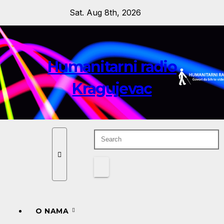
Skip
Sat. Aug 8th, 2026
to
content
Humanitarni radio
Kragujevac
O NAMA