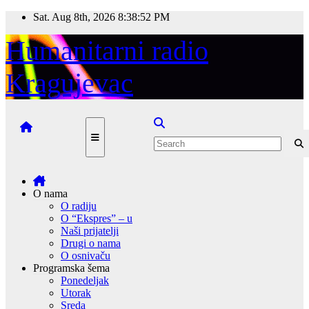
Skip
Sat. Aug 8th, 2026
8:38:53 PM
to
content
Humanitarni radio
Kragujevac
O nama
O radiju
O “Ekspres” – u
Naši prijatelji
Drugi o nama
O osnivaču
Programska šema
Ponedeljak
Utorak
Sreda