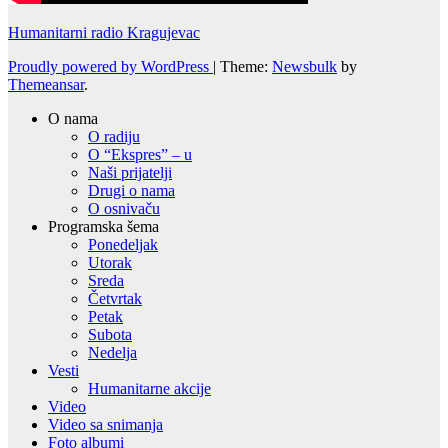
Humanitarni radio Kragujevac
Proudly powered by WordPress
|
Theme:
Newsbulk
by
Themeansar
.
O nama
O radiju
O “Ekspres” – u
Naši prijatelji
Drugi o nama
O osnivaču
Programska šema
Ponedeljak
Utorak
Sreda
Četvrtak
Petak
Subota
Nedelja
Vesti
Humanitarne akcije
Video
Video sa snimanja
Foto albumi