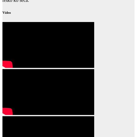
retko ko seća.
Video