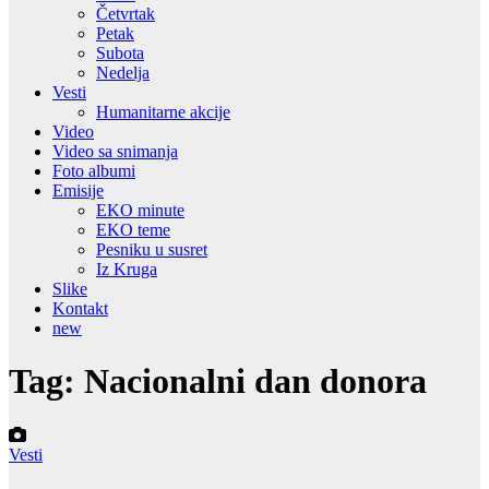
Četvrtak
Petak
Subota
Nedelja
Vesti
Humanitarne akcije
Video
Video sa snimanja
Foto albumi
Emisije
EKO minute
EKO teme
Pesniku u susret
Iz Kruga
Slike
Kontakt
new
Tag:
Nacionalni dan donora
Vesti