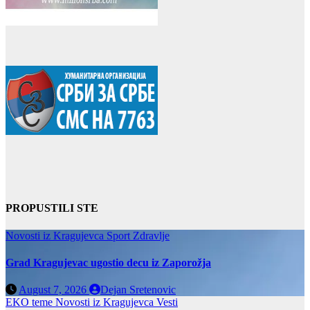
PROPUSTILI STE
Novosti iz Kragujevca
Sport
Zdravlje
Grad Kragujevac ugostio decu iz Zaporožja
August 7, 2026
Dejan Sretenovic
EKO teme
Novosti iz Kragujevca
Vesti