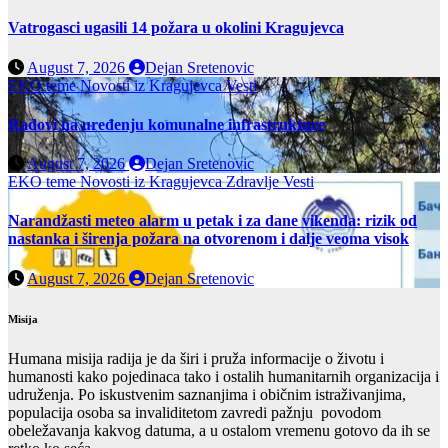
Vatrogasci ugasili 14 požara u okolini Kragujevca
August 7, 2026
Dejan Sretenovic
EKO teme
Novosti iz Kragujevca
Vesti
Radovi na uređenju komunalne infrastrukture
August 7, 2026
Dejan Sretenovic
EKO teme
Novosti iz Kragujevca
Zdravlje Vesti
Narandžasti meteo alarm u petak i za dane vikenda: rizik od
nastanka i širenja požara na otvorenom i dalje veoma visok
August 7, 2026
Dejan Sretenovic
Misija
Humana misija radija je da širi i pruža informacije o životu i
humanosti kako pojedinaca tako i ostalih humanitarnih organizacija i
udruženja. Po iskustvenim saznanjima i običnim istraživanjima,
populacija osoba sa invaliditetom zavredi pažnju povodom
obeležavanja kakvog datuma, a u ostalom vremenu gotovo da ih se