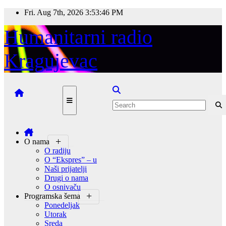
Skip
Fri. Aug 7th, 2026
3:53:46 PM
to
content
Humanitarni radio
Kragujevac
O nama
O radiju
O “Ekspres” – u
Naši prijatelji
Drugi o nama
O osnivaču
Programska šema
Ponedeljak
Utorak
Sreda