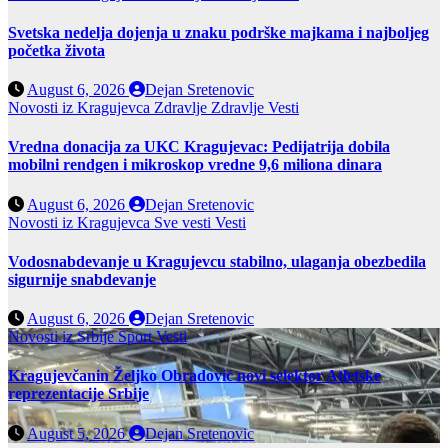
Svetska nedelja dojenja u znaku podrške majkama i najboljeg
početka života
August 6, 2026
Dejan Sretenovic
Novosti iz Kragujevca
Zdravlje
Zdravlje Vesti
Vredna donacija za UKC Kragujevac: Pedijatrija dobila
mobilni rendgen i mikroskop vredne 9,6 miliona dinara
August 6, 2026
Dejan Sretenovic
Novosti iz Kragujevca
Sve vesti
Vesti
Vodosnabdevanje u Kragujevcu stabilno, ulaganja obezbedila
sigurnije snabdevanje
August 6, 2026
Dejan Sretenovic
Novosti iz Srbije
Sport
Vesti
Kragujevčanin Željko Obradović novi selektor Atletske
reprezentacije Srbije
August 5, 2026
Dejan Sretenovic