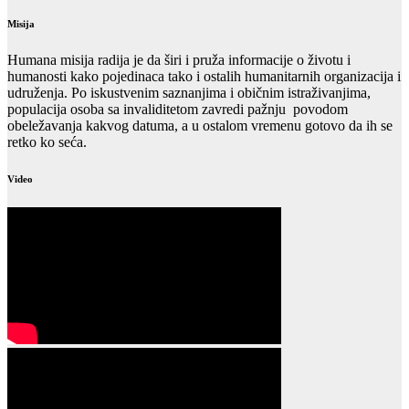
Misija
Humana misija radija je da širi i pruža informacije o životu i
humanosti kako pojedinaca tako i ostalih humanitarnih organizacija i
udruženja. Po iskustvenim saznanjima i običnim istraživanjima,
populacija osoba sa invaliditetom zavredi pažnju povodom
obeležavanja kakvog datuma, a u ostalom vremenu gotovo da ih se
retko ko seća.
Video