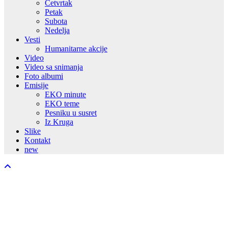
Četvrtak
Petak
Subota
Nedelja
Vesti
Humanitarne akcije
Video
Video sa snimanja
Foto albumi
Emisije
EKO minute
EKO teme
Pesniku u susret
Iz Kruga
Slike
Kontakt
new