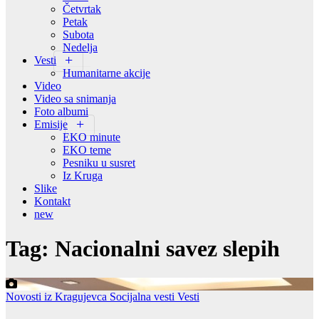
Četvrtak
Petak
Subota
Nedelja
Vesti
Humanitarne akcije
Video
Video sa snimanja
Foto albumi
Emisije
EKO minute
EKO teme
Pesniku u susret
Iz Kruga
Slike
Kontakt
new
Tag:
Nacionalni savez slepih
Novosti iz Kragujevca
Socijalna vesti
Vesti