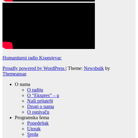
Humanitarni radio Kragujevac
Proudly powered by WordPress
|
Theme:
Newsbulk
by
Themeansar
.
O nama
O radiju
O “Ekspres” – u
Naši prijatelji
Drugi o nama
O osnivaču
Programska šema
Ponedeljak
Utorak
Sreda