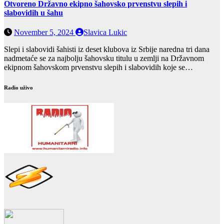
Otvoreno Državno ekipno šahovsko prvenstvu slepih i
slabovidih u šahu
November 5, 2024
Slavica Lukic
Slepi i slabovidi šahisti iz deset klubova iz Srbije naredna tri dana
nadmetaće se za najbolju šahovsku titulu u zemlji na Državnom
ekipnom šahovskom prvenstvu slepih i slabovidih koje se…
Radio uživo