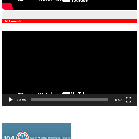
EKO minute
Video
Player
00:00
16:52