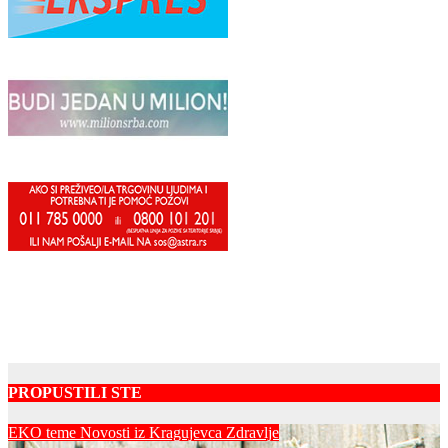
PROPUSTILI STE
EKO teme
Novosti iz Kragujevca
Zdravlje