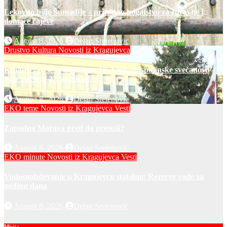
Lekovito bilje Šumadije – prirodno bogatstvo za zdravlje i
domaće čajeve
August 8, 2026
Dejan Sretenovic
Drustvo
Kultura
Novosti iz Kragujevca
Kragujevac se priprema za 17. Velikogospojinske svečanosti
koje počinju 27. avgusta!
August 8, 2026
Dejan Sretenovic
EKO teme
Novosti iz Kragujevca
Vesti
Zapadna Morava preti da presuši?
August 8, 2026
Dejan Sretenovic
EKO minute
Novosti iz Kragujevca
Vesti
Vodosnabdevanje u Kragujevcu stabilno: Rezerve vode za
godinu dana
August 8, 2026
Dejan Sretenovic
Misija