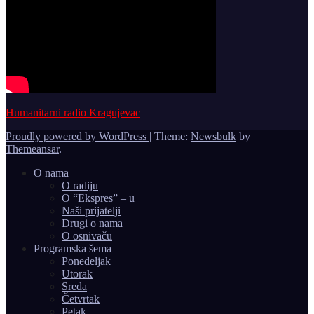
Humanitarni radio Kragujevac
Proudly powered by WordPress
|
Theme:
Newsbulk
by
Themeansar
.
O nama
O radiju
O “Ekspres” – u
Naši prijatelji
Drugi o nama
O osnivaču
Programska šema
Ponedeljak
Utorak
Sreda
Četvrtak
Petak