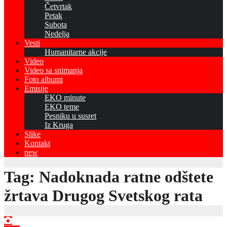
Četvrtak
Petak
Subota
Nedelja
Vesti
Humanitarne akcije
Video
Video sa snimanja
Foto albumi
Emisije
EKO minute
EKO teme
Pesniku u susret
Iz Kruga
Slike
Kontakt
new
Tag:
Nadoknada ratne odštete
žrtava Drugog Svetskog rata