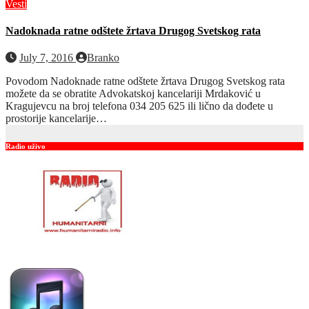
Vesti
Nadoknada ratne odštete žrtava Drugog Svetskog rata
July 7, 2016
Branko
Povodom Nadoknade ratne odštete žrtava Drugog Svetskog rata
možete da se obratite Advokatskoj kancelariji Mrdaković u
Kragujevcu na broj telefona 034 205 625 ili lično da dođete u
prostorije kancelarije…
Radio uživo