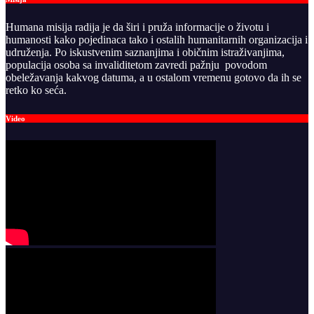
Humana misija radija je da širi i pruža informacije o životu i
humanosti kako pojedinaca tako i ostalih humanitarnih organizacija i
udruženja. Po iskustvenim saznanjima i običnim istraživanjima,
populacija osoba sa invaliditetom zavredi pažnju povodom
obeležavanja kakvog datuma, a u ostalom vremenu gotovo da ih se
retko ko seća.
Video