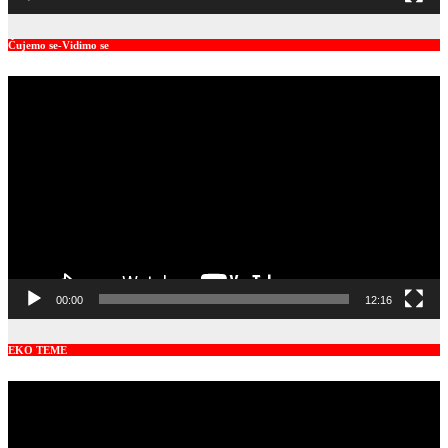
Čujemo se-Vidimo se
Video
Player
00:00
12:16
EKO TEME
Video
Player