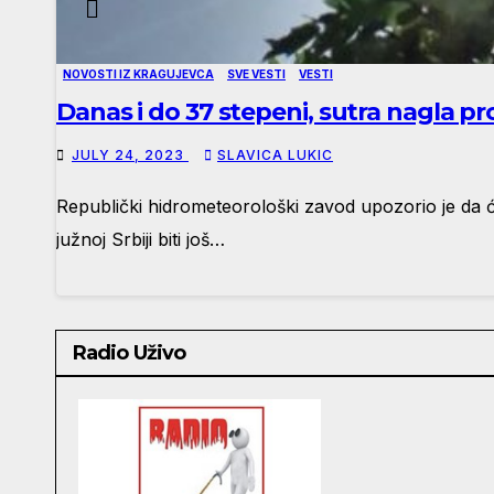
NOVOSTI IZ KRAGUJEVCA
SVE VESTI
VESTI
Danas i do 37 stepeni, sutra nagla 
JULY 24, 2023
SLAVICA LUKIC
Republički hidrometeorološki zavod upozorio je da ć
južnoj Srbiji biti još…
Radio Uživo