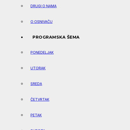
DRUGI O NAMA
O OSNIVAČU
PROGRAMSKA ŠEMA
PONEDELJAK
UTORAK
SREDA
ČETVRTAK
PETAK