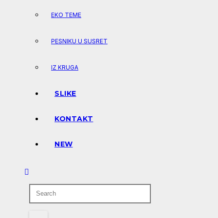
EKO TEME
PESNIKU U SUSRET
IZ KRUGA
SLIKE
KONTAKT
NEW