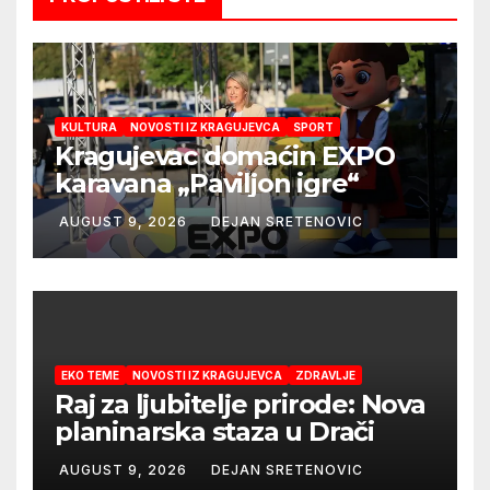
KULTURA
NOVOSTI IZ KRAGUJEVCA
SPORT
Kragujevac domaćin EXPO
karavana „Paviljon igre“
AUGUST 9, 2026
DEJAN SRETENOVIC
EKO TEME
NOVOSTI IZ KRAGUJEVCA
ZDRAVLJE
Raj za ljubitelje prirode: Nova
planinarska staza u Drači
AUGUST 9, 2026
DEJAN SRETENOVIC