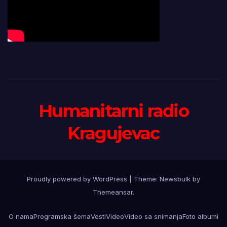
Humanitarni radio
Kragujevac
Proudly powered by WordPress
|
Theme:
Newsbulk
by
Themeansar
.
O nama
Programska šema
Vesti
Video
Video sa snimanja
Foto albumi