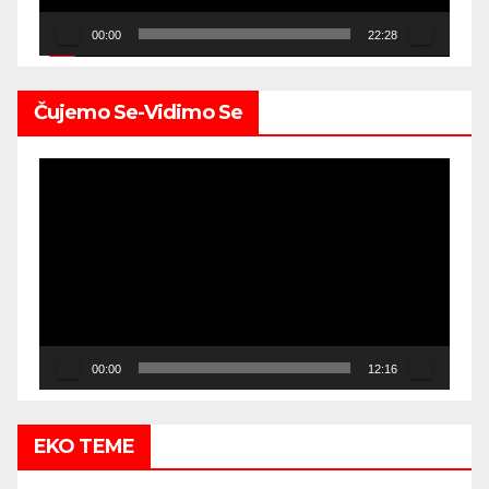
00:00
22:28
Čujemo Se-Vidimo Se
Video
Player
00:00
12:16
EKO TEME