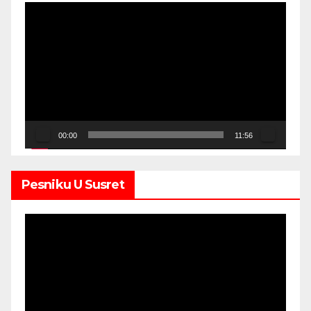
Video
Player
00:00
11:56
Pesniku U Susret