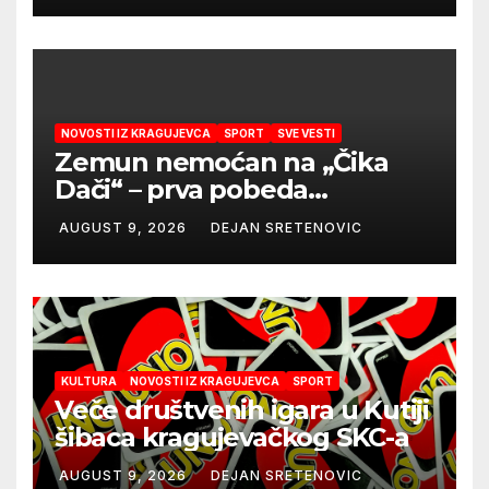
NOVOSTI IZ KRAGUJEVCA
SPORT
SVE VESTI
Zemun nemoćan na „Čika
Dači“ – prva pobeda
Radničkog u drugom
AUGUST 9, 2026
DEJAN SRETENOVIC
mandatu Feđe Dudića
KULTURA
NOVOSTI IZ KRAGUJEVCA
SPORT
Veče društvenih igara u Kutiji
šibaca kragujevačkog SKC-a
AUGUST 9, 2026
DEJAN SRETENOVIC