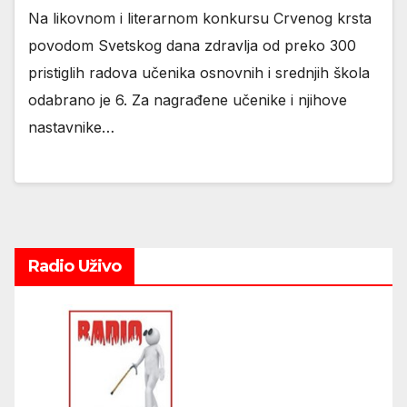
Na likovnom i literarnom konkursu Crvenog krsta
povodom Svetskog dana zdravlja od preko 300
pristiglih radova učenika osnovnih i srednjih škola
odabrano je 6. Za nagrađene učenike i njihove
nastavnike…
Radio Uživo