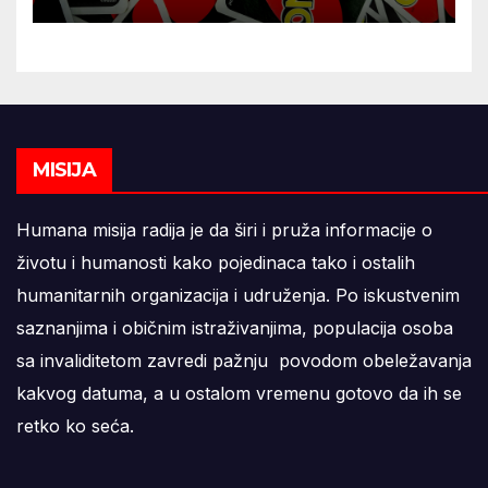
MISIJA
Humana misija radija je da širi i pruža informacije o
životu i humanosti kako pojedinaca tako i ostalih
humanitarnih organizacija i udruženja. Po iskustvenim
saznanjima i običnim istraživanjima, populacija osoba
sa invaliditetom zavredi pažnju povodom obeležavanja
kakvog datuma, a u ostalom vremenu gotovo da ih se
retko ko seća.