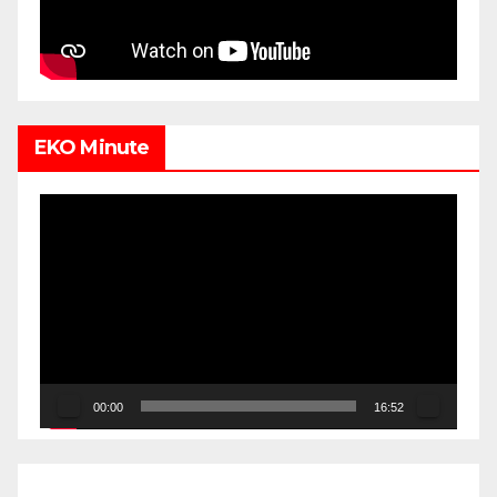
EKO Minute
Video
Player
00:00
16:52