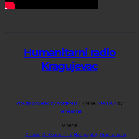
Humanitarni radio
Kragujevac
Proudly powered by WordPress
|
Theme:
Newsbulk
by
Themeansar
.
O nama
O radiju
O “Ekspres” – u
Naši prijatelji
Drugi o nama