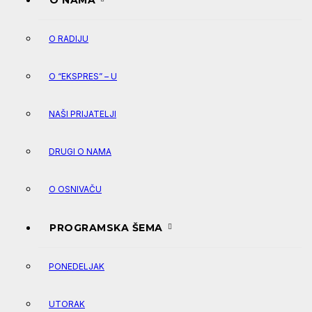
O NAMA
O RADIJU
O “EKSPRES” – U
NAŠI PRIJATELJI
DRUGI O NAMA
O OSNIVAČU
PROGRAMSKA ŠEMA
PONEDELJAK
UTORAK