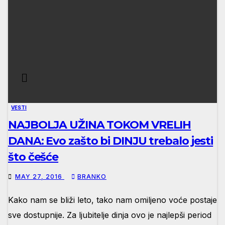
VESTI
NAJBOLJA UŽINA TOKOM VRELIH
DANA: Evo zašto bi DINJU trebalo jesti
što češće
MAY 27, 2016
BRANKO
Kako nam se bliži leto, tako nam omiljeno voće postaje
sve dostupnije. Za ljubitelje dinja ovo je najlepši period