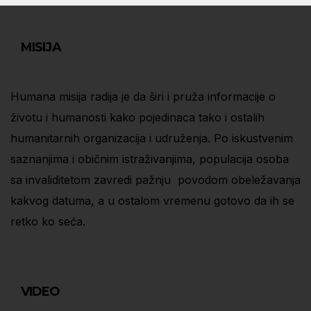
MISIJA
Humana misija radija je da širi i pruža informacije o
životu i humanosti kako pojedinaca tako i ostalih
humanitarnih organizacija i udruženja. Po iskustvenim
saznanjima i običnim istraživanjima, populacija osoba
sa invaliditetom zavredi pažnju povodom obeležavanja
kakvog datuma, a u ostalom vremenu gotovo da ih se
retko ko seća.
VIDEO