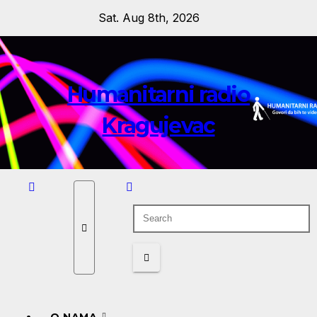
Skip
Sat. Aug 8th, 2026
to
content
Humanitarni radio
Kragujevac