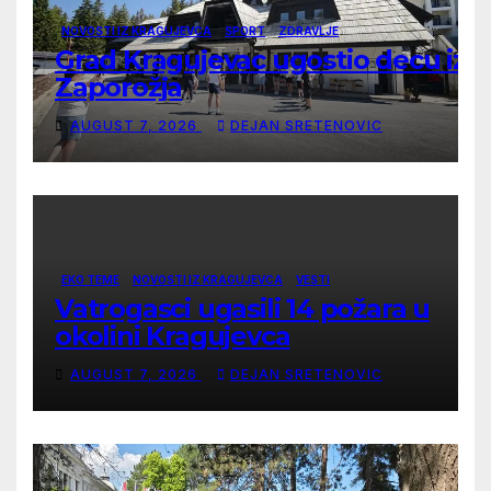
NOVOSTI IZ KRAGUJEVCA
SPORT
ZDRAVLJE
Grad Kragujevac ugostio decu iz
Zaporožja
AUGUST 7, 2026
DEJAN SRETENOVIC
EKO TEME
NOVOSTI IZ KRAGUJEVCA
VESTI
Vatrogasci ugasili 14 požara u
okolini Kragujevca
AUGUST 7, 2026
DEJAN SRETENOVIC