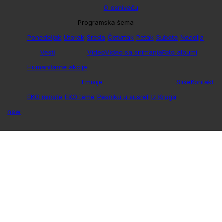
O osnivaču
Programska šema
Ponedeljak
Utorak
Sreda
Četvrtak
Petak
Subota
Nedelja
Vesti
Video
Video sa snimanja
Foto albumi
Humanitarne akcije
Emisije
Slike
Kontakt
EKO minute
EKO teme
Pesniku u susret
Iz Kruga
new