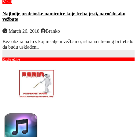
Vesti
Najbolje proteinske namirnice koje treba jesti, naročito ako
vežbate
March 26, 2018
Branko
Bez obzira na to s kojim ciljem vežbamo, ishrana i trening bi trebalo
da budu usklađeni.
Radio uživo