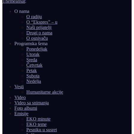
Themeansar
.
O nama
O radiju
O “Ekspres” – u
Naši prijatelji
Drugi o nama
O osnivaču
Programska šema
Ponedeljak
Utorak
Sreda
Četvrtak
Petak
Subota
Nedelja
Vesti
Humanitarne akcije
Video
Video sa snimanja
Foto albumi
Emisije
EKO minute
EKO teme
Pesniku u susret