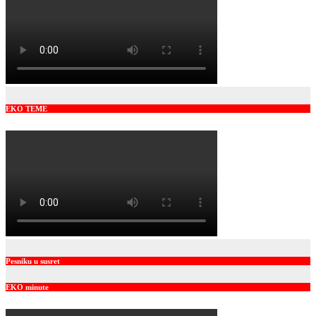
EKO TEME
Pesniku u susret
EKO minute