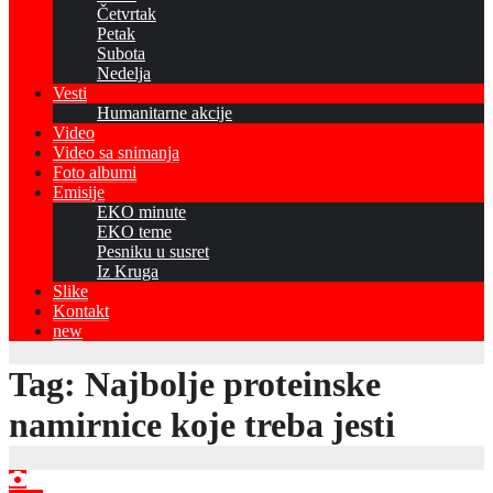
Četvrtak
Petak
Subota
Nedelja
Vesti
Humanitarne akcije
Video
Video sa snimanja
Foto albumi
Emisije
EKO minute
EKO teme
Pesniku u susret
Iz Kruga
Slike
Kontakt
new
Tag:
Najbolje proteinske
namirnice koje treba jesti