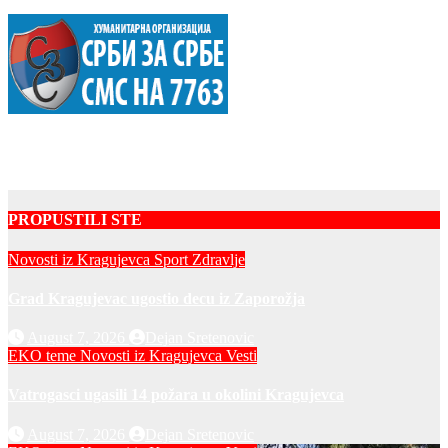
PROPUSTILI STE
Novosti iz Kragujevca
Sport
Zdravlje
Grad Kragujevac ugostio decu iz Zaporožja
August 7, 2026
Dejan Sretenovic
EKO teme
Novosti iz Kragujevca
Vesti
Vatrogasci ugasili 14 požara u okolini Kragujevca
August 7, 2026
Dejan Sretenovic