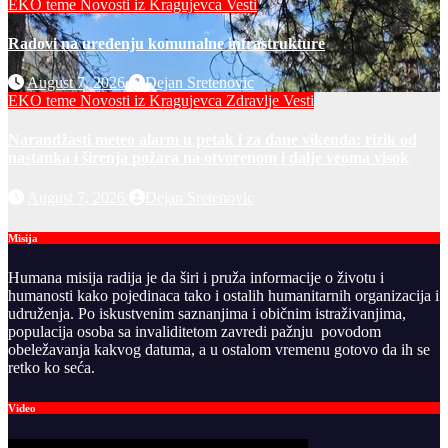
EKO teme
Novosti iz Kragujevca
Vesti
Radovi na uređenju komunalne infrastrukture
August 7, 2026
Dejan Sretenovic
EKO teme
Novosti iz Kragujevca
Zdravlje Vesti
Narandžasti meteo alarm u petak i za dane vikenda: rizik od
nastanka i širenja požara na otvorenom i dalje veoma visok
August 7, 2026
Dejan Sretenovic
Misija
Humana misija radija je da širi i pruža informacije o životu i
humanosti kako pojedinaca tako i ostalih humanitarnih organizacija i
udruženja. Po iskustvenim saznanjima i običnim istraživanjima,
populacija osoba sa invaliditetom zavredi pažnju povodom
obeležavanja kakvog datuma, a u ostalom vremenu gotovo da ih se
retko ko seća.
Video