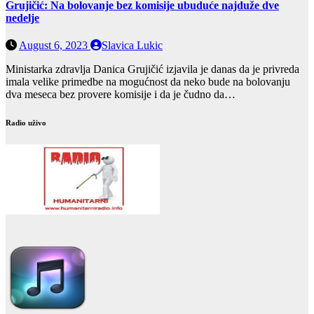
Grujičić: Na bolovanje bez komisije ubuduće najduže dve
nedelje
August 6, 2023
Slavica Lukic
Ministarka zdravlja Danica Grujičić izjavila je danas da je privreda
imala velike primedbe na mogućnost da neko bude na bolovanju
dva meseca bez provere komisije i da je čudno da…
Radio uživo