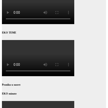
EKO TEME
Pesniku u susret
EKO minute