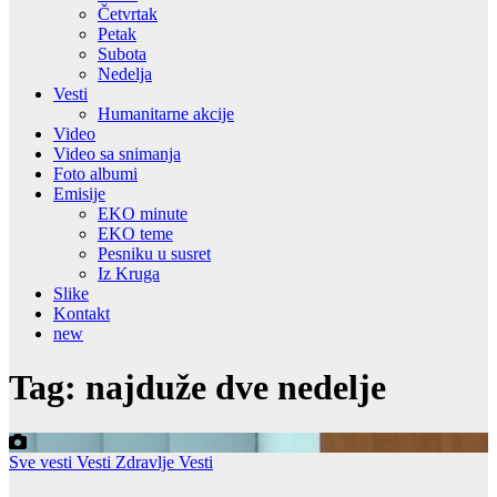
Četvrtak
Petak
Subota
Nedelja
Vesti
Humanitarne akcije
Video
Video sa snimanja
Foto albumi
Emisije
EKO minute
EKO teme
Pesniku u susret
Iz Kruga
Slike
Kontakt
new
Tag:
najduže dve nedelje
Sve vesti
Vesti
Zdravlje Vesti