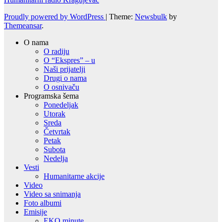
Proudly powered by WordPress
|
Theme:
Newsbulk
by
Themeansar
.
O nama
O radiju
O “Ekspres” – u
Naši prijatelji
Drugi o nama
O osnivaču
Programska šema
Ponedeljak
Utorak
Sreda
Četvrtak
Petak
Subota
Nedelja
Vesti
Humanitarne akcije
Video
Video sa snimanja
Foto albumi
Emisije
EKO minute