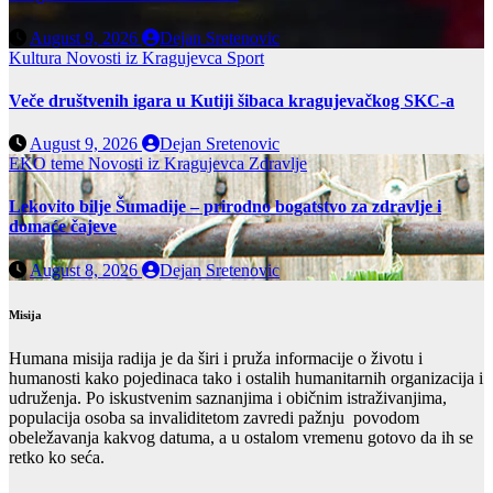
August 9, 2026
Dejan Sretenovic
Kultura
Novosti iz Kragujevca
Sport
Veče društvenih igara u Kutiji šibaca kragujevačkog SKC-a
August 9, 2026
Dejan Sretenovic
EKO teme
Novosti iz Kragujevca
Zdravlje
Lekovito bilje Šumadije – prirodno bogatstvo za zdravlje i
domaće čajeve
August 8, 2026
Dejan Sretenovic
Misija
Humana misija radija je da širi i pruža informacije o životu i
humanosti kako pojedinaca tako i ostalih humanitarnih organizacija i
udruženja. Po iskustvenim saznanjima i običnim istraživanjima,
populacija osoba sa invaliditetom zavredi pažnju povodom
obeležavanja kakvog datuma, a u ostalom vremenu gotovo da ih se
retko ko seća.