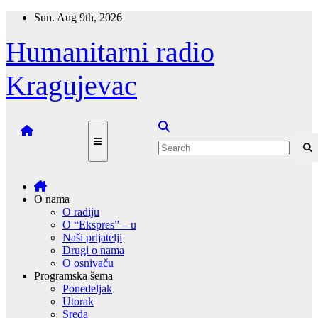
Skip
Sun. Aug 9th, 2026
to
content
Humanitarni radio
Kragujevac
O nama
O radiju
O “Ekspres” – u
Naši prijatelji
Drugi o nama
O osnivaču
Programska šema
Ponedeljak
Utorak
Sreda