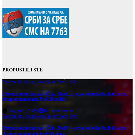
PROPUSTILI STE
Novosti iz Kragujevca
Sport
Sve vesti
Zemun nemoćan na „Čika Dači“ – prva pobeda Radničkog u
drugom mandatu Feđe Dudića
August 9, 2026
Dejan Sretenovic
Novosti iz Kragujevca
Sport
Sport Svet
Zemun nemoćan na „Čika Dači“ – prva pobeda Radničkog u
drugom mandatu Feđe Dudića