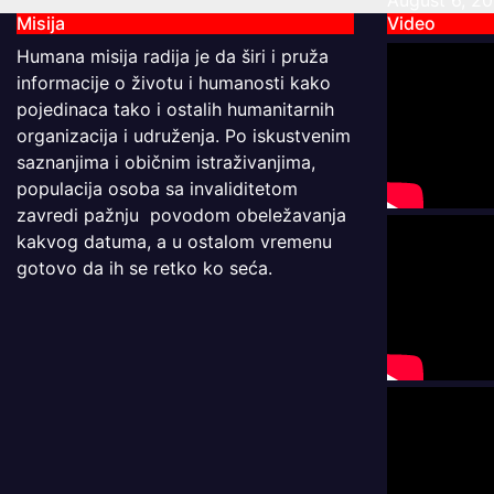
August 6, 2
Misija
Video
Humana misija radija je da širi i pruža
informacije o životu i humanosti kako
pojedinaca tako i ostalih humanitarnih
organizacija i udruženja. Po iskustvenim
saznanjima i običnim istraživanjima,
populacija osoba sa invaliditetom
zavredi pažnju povodom obeležavanja
kakvog datuma, a u ostalom vremenu
gotovo da ih se retko ko seća.