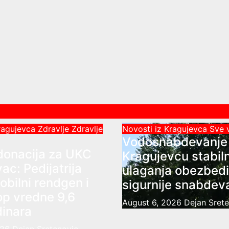
Kragujevca
Zdravlje
Zdravlje
Novosti iz Kragujevca
Sve 
Vodosnabdevanje
donacija za UKC
Kragujevcu stabil
ac: Pedijatrija
ulaganja obezbedi
obilni rendgen i
sigurnije snabdev
op vredne 9,6
August 6, 2026
Dejan Sret
dinara