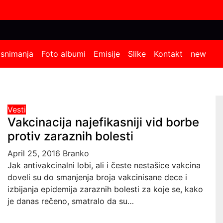
 snimanja
Foto albumi
Emisije
Slike
Kontakt
new
Vesti
Vakcinacija najefikasniji vid borbe
protiv zaraznih bolesti
April 25, 2016
Branko
Jak antivakcinalni lobi, ali i česte nestašice vakcina
doveli su do smanjenja broja vakcinisane dece i
izbijanja epidemija zaraznih bolesti za koje se, kako
je danas rečeno, smatralo da su…