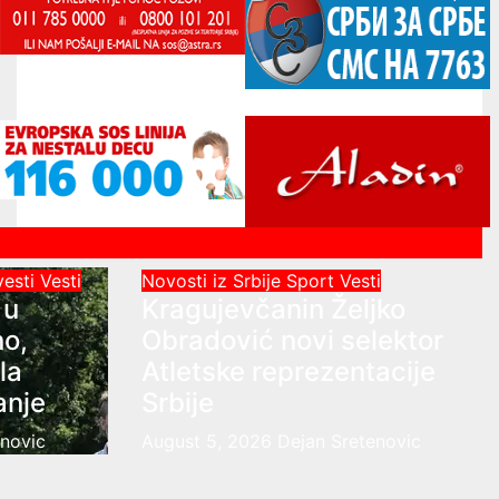
vesti
Vesti
Novosti iz Srbije
Sport
Vesti
 u
Kragujevčanin Željko
no,
Obradović novi selektor
la
Atletske reprezentacije
anje
Srbije
enovic
August 5, 2026
Dejan Sretenovic