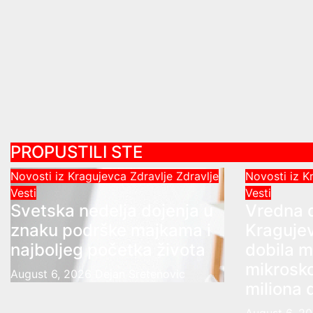
PROPUSTILI STE
Novosti iz Kragujevca
Zdravlje
Zdravlje
Novosti iz 
Vesti
Vesti
Svetska nedelja dojenja u
Vredna 
znaku podrške majkama i
Kragujev
najboljeg početka života
dobila m
mikrosk
August 6, 2026
Dejan Sretenovic
miliona 