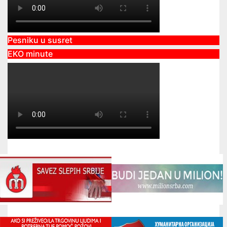
Pesniku u susret
EKO minute