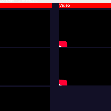
026
Dejan Sretenovic
Video