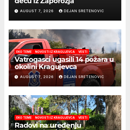
decu iz Zaporožja
AUGUST 7, 2026
DEJAN SRETENOVIC
EKO TEME
NOVOSTI IZ KRAGUJEVCA
VESTI
Vatrogasci ugasili 14 požara u
okolini Kragujevca
AUGUST 7, 2026
DEJAN SRETENOVIC
EKO TEME
NOVOSTI IZ KRAGUJEVCA
VESTI
Radovi na uređenju