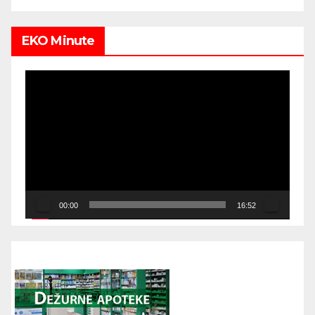
EKO Minute
Video
Player
00:00
16:52