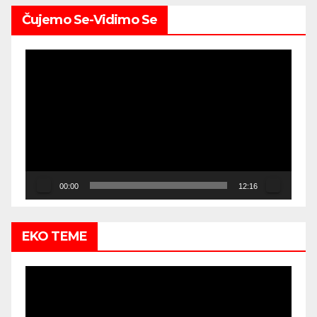
Čujemo Se-Vidimo Se
Video
Player
00:00
12:16
EKO TEME
Video
Player