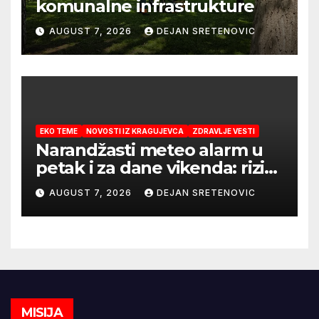
komunalne infrastrukture
AUGUST 7, 2026
DEJAN SRETENOVIC
EKO TEME
NOVOSTI IZ KRAGUJEVCA
ZDRAVLJE VESTI
Narandžasti meteo alarm u
petak i za dane vikenda: rizik
od nastanka i širenja požara
AUGUST 7, 2026
DEJAN SRETENOVIC
na otvorenom i dalje veoma
visok
MISIJA