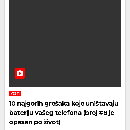
VESTI
10 najgorih grešaka koje uništavaju
bateriju vašeg telefona (broj #8 je
opasan po život)