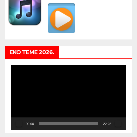
EKO TEME 2026.
Video
Player
00:00
22:28