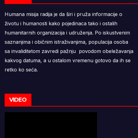
Humana misija radija je da širi i pruža informacije o
životu i humanosti kako pojedinaca tako i ostalih
humanitarnih organizacija i udruženja. Po iskustvenim
saznanjima i običnim istraživanjima, populacija osoba
sa invaliditetom zavredi pažnju povodom obeležavanja
kakvog datuma, a u ostalom vremenu gotovo da ih se
retko ko seća.
VIDEO