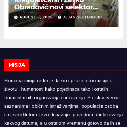
Obradović novi selektor
Atletske reprezentacije Srbije
AUGUST 5, 2026
DEJAN SRETENOVIC
MISIJA
Humana misija radija je da širi i pruža informacije o
životu i humanosti kako pojedinaca tako i ostalih
humanitarnih organizacija i udruženja. Po iskustvenim
saznanjima i običnim istraživanjima, populacija osoba
sa invaliditetom zavredi pažnju povodom obeležavanja
kakvog datuma, a u ostalom vremenu gotovo da ih se