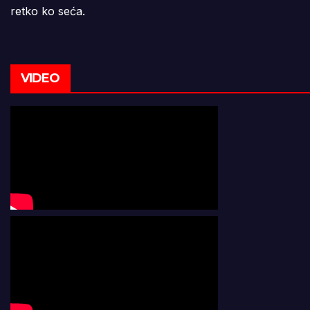
retko ko seća.
VIDEO