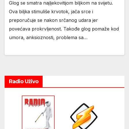
Glog se smatra najljekovitijom biljkom na svijetu.
Ova biljka stimuliše krvotok, jača srce i
preporučuje se nakon srčanog udara jer
povećava prokrvljenost. Takođe glog pomaže kod
umora, anksioznosti, problema sa…
Radio Uživo