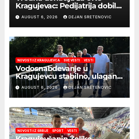
Kragujevac: Pedijatrija dobila
mobilni rendgen i mikroskop
AUGUST 6, 2026
DEJAN SRETENOVIC
vredne 9,6 miliona dinara
NOVOSTI IZ KRAGUJEVCA
SVE VESTI
VESTI
Vodosnabdevanje u
Kragujevcu stabilno, ulaganja
obezbedila sigurnije
AUGUST 6, 2026
DEJAN SRETENOVIC
snabdevanje
NOVOSTI IZ SRBIJE
SPORT
VESTI
Kragujevčanin Željko