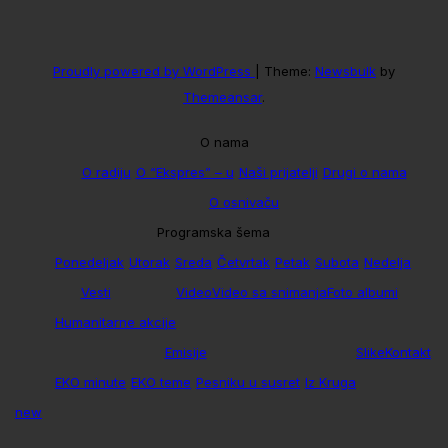
Proudly powered by WordPress
|
Theme:
Newsbulk
by
Themeansar
.
O nama
O radiju
O “Ekspres” – u
Naši prijatelji
Drugi o nama
O osnivaču
Programska šema
Ponedeljak
Utorak
Sreda
Četvrtak
Petak
Subota
Nedelja
Vesti
Video
Video sa snimanja
Foto albumi
Humanitarne akcije
Emisije
Slike
Kontakt
EKO minute
EKO teme
Pesniku u susret
Iz Kruga
new