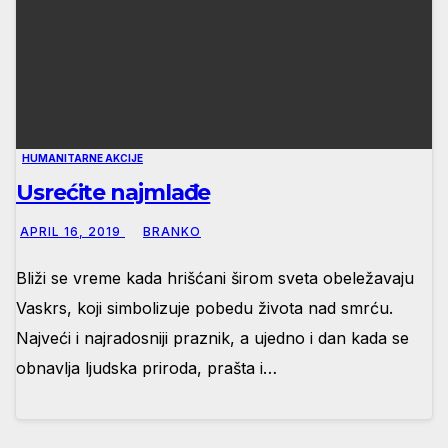
HUMANITARNE AKCIJE
Usrećite najmlađe
APRIL 16, 2019
BRANKO
Bliži se vreme kada hrišćani širom sveta obeležavaju
Vaskrs, koji simbolizuje pobedu života nad smrću.
Najveći i najradosniji praznik, a ujedno i dan kada se
obnavlja ljudska priroda, prašta i…