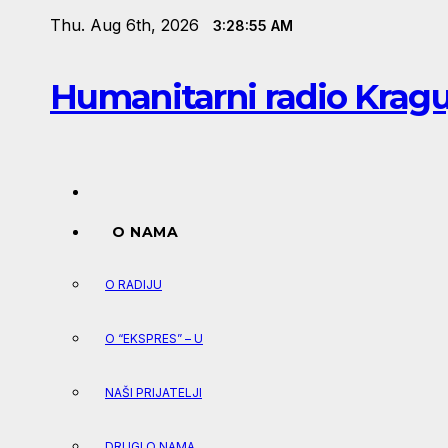
Skip
Thu. Aug 6th, 2026
3:28:56 AM
to
content
Humanitarni radio Krag
O NAMA
O RADIJU
O “EKSPRES” – U
NAŠI PRIJATELJI
DRUGI O NAMA