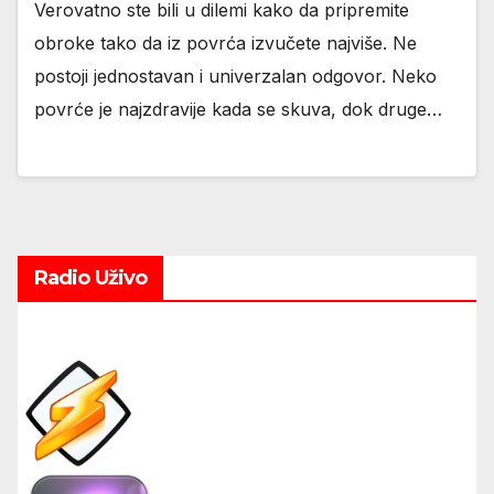
Verovatno ste bili u dilemi kako da pripremite
obroke tako da iz povrća izvučete najviše. Ne
postoji jednostavan i univerzalan odgovor. Neko
povrće je najzdravije kada se skuva, dok druge…
Radio Uživo