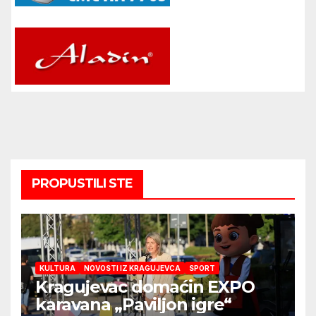
PROPUSTILI STE
KULTURA
NOVOSTI IZ KRAGUJEVCA
SPORT
Kragujevac domaćin EXPO
karavana „Paviljon igre“