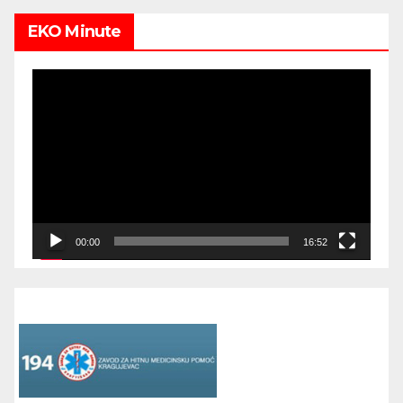
EKO Minute
Video
Player
00:00
16:52