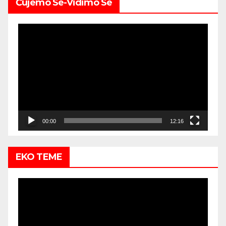
Čujemo Se-Vidimo Se
Video
Player
00:00
12:16
EKO TEME
Video
Player