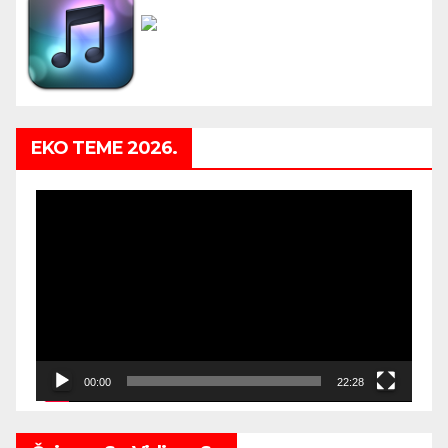
EKO TEME 2026.
Video
Player
00:00
22:28