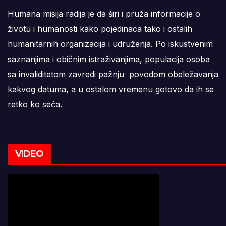
Humana misija radija je da širi i pruža informacije o
životu i humanosti kako pojedinaca tako i ostalih
humanitarnih organizacija i udruženja. Po iskustvenim
saznanjima i običnim istraživanjima, populacija osoba
sa invaliditetom zavredi pažnju povodom obeležavanja
kakvog datuma, a u ostalom vremenu gotovo da ih se
retko ko seća.
VIDEO