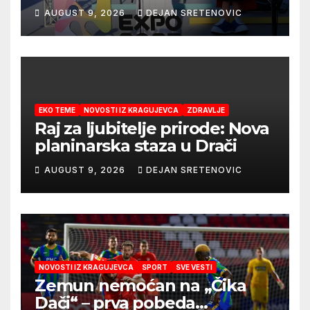
AUGUST 9, 2026
DEJAN SRETENOVIC
EKO TEME
NOVOSTI IZ KRAGUJEVCA
ZDRAVLJE
Raj za ljubitelje prirode: Nova
planinarska staza u Drači
AUGUST 9, 2026
DEJAN SRETENOVIC
NOVOSTI IZ KRAGUJEVCA
SPORT
SVE VESTI
Zemun nemoćan na „Čika
Dači“ – prva pobeda