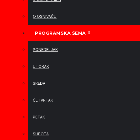
O OSNIVAČU
PROGRAMSKA ŠEMA
PONEDELJAK
UTORAK
SREDA
ČETVRTAK
PETAK
SUBOTA