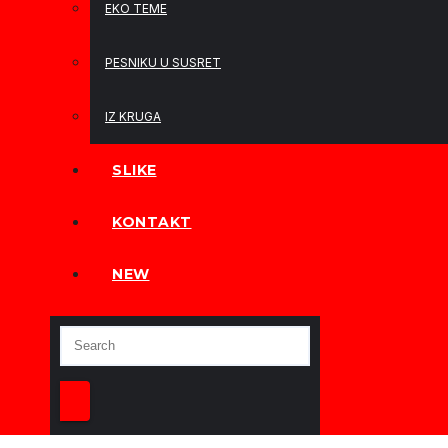
EKO TEME
PESNIKU U SUSRET
IZ KRUGA
SLIKE
KONTAKT
NEW