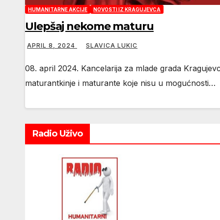
HUMANITARNE AKCIJE
NOVOSTI IZ KRAGUJEVCA
Ulepšaj nekome maturu
APRIL 8, 2024
SLAVICA LUKIC
08. april 2024. Kancelarija za mlade grada Kragujev
maturantkinje i maturante koje nisu u mogućnosti…
Radio Uživo