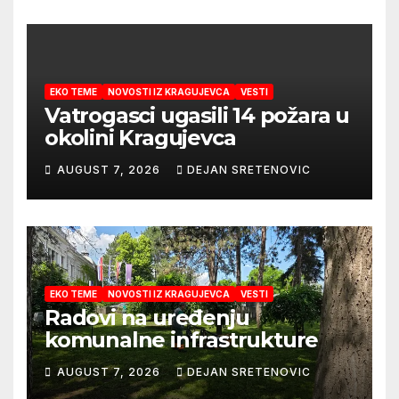
EKO TEME
NOVOSTI IZ KRAGUJEVCA
VESTI
Vatrogasci ugasili 14 požara u
okolini Kragujevca
AUGUST 7, 2026
DEJAN SRETENOVIC
EKO TEME
NOVOSTI IZ KRAGUJEVCA
VESTI
Radovi na uređenju
komunalne infrastrukture
AUGUST 7, 2026
DEJAN SRETENOVIC