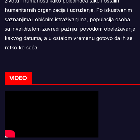
životu i humanosti kako pojedinaca tako i ostalih
humanitarnih organizacija i udruženja. Po iskustvenim
saznanjima i običnim istraživanjima, populacija osoba
sa invaliditetom zavredi pažnju povodom obeležavanja
kakvog datuma, a u ostalom vremenu gotovo da ih se
retko ko seća.
VIDEO