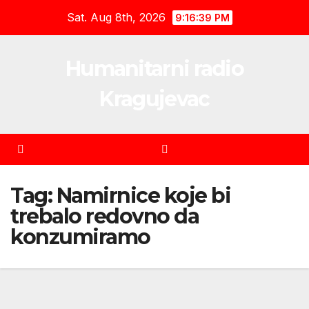
Skip
Sat. Aug 8th, 2026
9:16:39 PM
to
content
Humanitarni radio
Kragujevac
Tag:
Namirnice koje bi
trebalo redovno da
konzumiramo