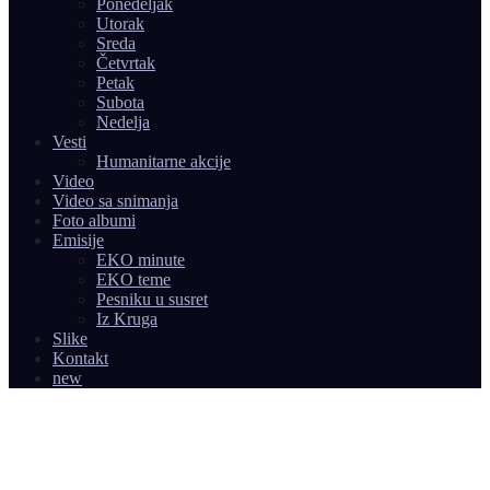
Ponedeljak
Utorak
Sreda
Četvrtak
Petak
Subota
Nedelja
Vesti
Humanitarne akcije
Video
Video sa snimanja
Foto albumi
Emisije
EKO minute
EKO teme
Pesniku u susret
Iz Kruga
Slike
Kontakt
new