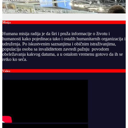
August 5, 2026
Dejan Sretenovic
Misija
Humana misija radija je da širi i pruža informacije o životu i
humanosti kako pojedinaca tako i ostalih humanitarnih organizacija i
udruženja. Po iskustvenim saznanjima i običnim istraživanjima,
populacija osoba sa invaliditetom zavredi pažnju povodom
obeležavanja kakvog datuma, a u ostalom vremenu gotovo da ih se
retko ko seća.
Video