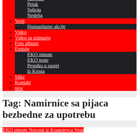
Petak
Subota
Nedelja
Vesti
Humanitarne akcije
Video
Video sa snimanja
Foto albumi
Emisije
EKO minute
EKO teme
Pesniku u susret
Iz Kruga
Slike
Kontakt
new
Tag:
Namirnice sa pijaca
bezbedne za upotrebu
EKO minute
Novosti iz Kragujevca
Vesti