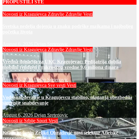
PROPUSTILI STE
Novosti iz Kragujevca
Zdravlje
Zdravlje Vesti
Svetska nedelja dojenja u znaku podrške majkama i najboljeg
početka života
August 6, 2026
Dejan Sretenovic
Novosti iz Kragujevca
Zdravlje
Zdravlje Vesti
Vredna donacija za UKC Kragujevac: Pedijatrija dobila
mobilni rendgen i mikroskop vredne 9,6 miliona dinara
August 6, 2026
Dejan Sretenovic
Novosti iz Kragujevca
Sve vesti
Vesti
Vodosnabdevanje u Kragujevcu stabilno, ulaganja obezbedila
sigurnije snabdevanje
August 6, 2026
Dejan Sretenovic
Novosti iz Srbije
Sport
Vesti
Kragujevčanin Željko Obradović novi selektor Atletske
reprezentacije Srbije