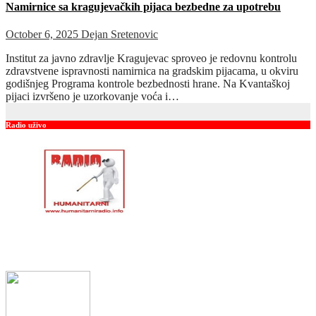
Namirnice sa kragujevačkih pijaca bezbedne za upotrebu
October 6, 2025
Dejan Sretenovic
Institut za javno zdravlje Kragujevac sproveo je redovnu kontrolu
zdravstvene ispravnosti namirnica na gradskim pijacama, u okviru
godišnjeg Programa kontrole bezbednosti hrane. Na Kvantaškoj
pijaci izvršeno je uzorkovanje voća i…
Radio uživo