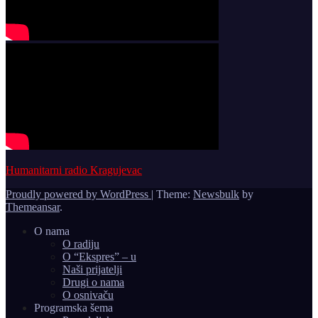
Humanitarni radio Kragujevac
Proudly powered by WordPress
|
Theme:
Newsbulk
by
Themeansar
.
O nama
O radiju
O “Ekspres” – u
Naši prijatelji
Drugi o nama
O osnivaču
Programska šema