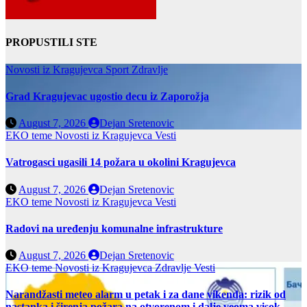
PROPUSTILI STE
Novosti iz Kragujevca
Sport
Zdravlje
Grad Kragujevac ugostio decu iz Zaporožja
August 7, 2026
Dejan Sretenovic
EKO teme
Novosti iz Kragujevca
Vesti
Vatrogasci ugasili 14 požara u okolini Kragujevca
August 7, 2026
Dejan Sretenovic
EKO teme
Novosti iz Kragujevca
Vesti
Radovi na uređenju komunalne infrastrukture
August 7, 2026
Dejan Sretenovic
EKO teme
Novosti iz Kragujevca
Zdravlje Vesti
Narandžasti meteo alarm u petak i za dane vikenda: rizik od
nastanka i širenja požara na otvorenom i dalje veoma visok