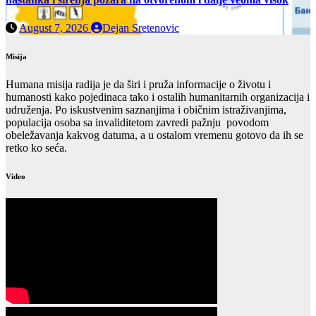
August 7, 2026
Dejan Sretenovic
Misija
Humana misija radija je da širi i pruža informacije o životu i
humanosti kako pojedinaca tako i ostalih humanitarnih organizacija i
udruženja. Po iskustvenim saznanjima i običnim istraživanjima,
populacija osoba sa invaliditetom zavredi pažnju povodom
obeležavanja kakvog datuma, a u ostalom vremenu gotovo da ih se
retko ko seća.
Video