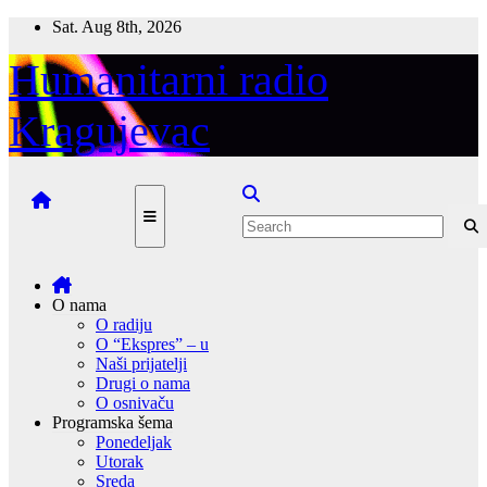
Skip
Sat. Aug 8th, 2026
to
content
Humanitarni radio
Kragujevac
O nama
O radiju
O “Ekspres” – u
Naši prijatelji
Drugi o nama
O osnivaču
Programska šema
Ponedeljak
Utorak
Sreda