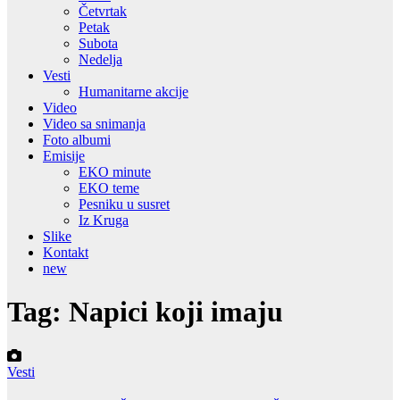
Četvrtak
Petak
Subota
Nedelja
Vesti
Humanitarne akcije
Video
Video sa snimanja
Foto albumi
Emisije
EKO minute
EKO teme
Pesniku u susret
Iz Kruga
Slike
Kontakt
new
Tag:
Napici koji imaju
Vesti