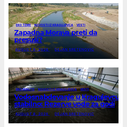
EKO TEME
NOVOSTI IZ KRAGUJEVCA
VESTI
Zapadna Morava preti da
presuši?
AUGUST 8, 2026
DEJAN SRETENOVIC
EKO MINUTE
NOVOSTI IZ KRAGUJEVCA
VESTI
Vodosnabdevanje u Kragujevcu
stabilno: Rezerve vode za godinu
dana
AUGUST 8, 2026
DEJAN SRETENOVIC