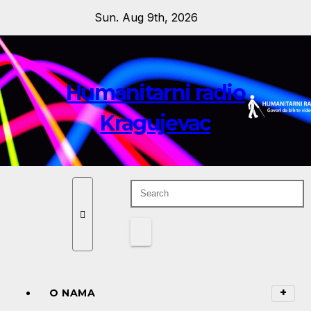
Skip
Sun. Aug 9th, 2026
to
content
Humanitarni radio
Kragujevac
O NAMA