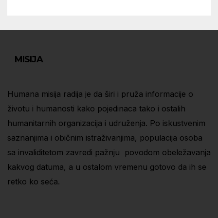
MISIJA
Humana misija radija je da širi i pruža informacije o
životu i humanosti kako pojedinaca tako i ostalih
humanitarnih organizacija i udruženja. Po iskustvenim
saznanjima i običnim istraživanjima, populacija osoba
sa invaliditetom zavredi pažnju povodom obeležavanja
kakvog datuma, a u ostalom vremenu gotovo da ih se
retko ko seća.