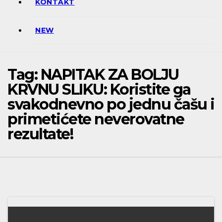
KONTAKT
NEW
Tag:
NAPITAK ZA BOLJU
KRVNU SLIKU: Koristite ga
svakodnevno po jednu čašu i
primetićete neverovatne
rezultate!