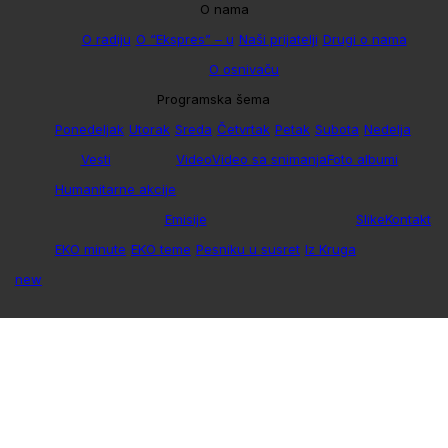
O nama
O radiju
O “Ekspres” – u
Naši prijatelji
Drugi o nama
O osnivaču
Programska šema
Ponedeljak
Utorak
Sreda
Četvrtak
Petak
Subota
Nedelja
Vesti
Video
Video sa snimanja
Foto albumi
Humanitarne akcije
Emisije
Slike
Kontakt
EKO minute
EKO teme
Pesniku u susret
Iz Kruga
new