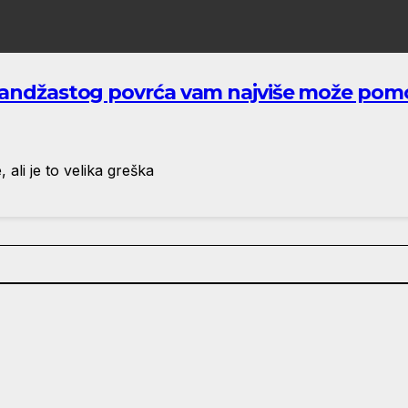
arandžastog povrća vam najviše može pom
ali je to velika greška