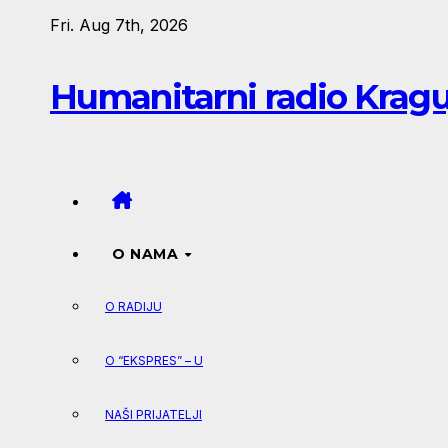
Skip
Fri. Aug 7th, 2026
to
content
Humanitarni radio Krag
O NAMA
O RADIJU
O “EKSPRES” – U
NAŠI PRIJATELJI