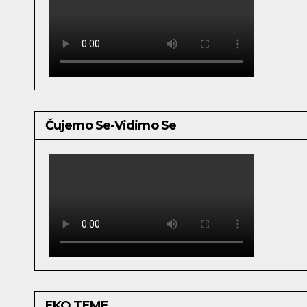
Čujemo Se-Vidimo Se
EKO TEME