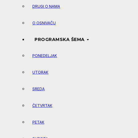
DRUGI O NAMA
O OSNIVAČU
PROGRAMSKA ŠEMA
PONEDELJAK
UTORAK
SREDA
ČETVRTAK
PETAK