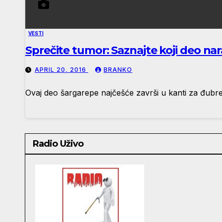
VESTI
Sprečite tumor: Saznajte koji deo n
APRIL 20, 2016
BRANKO
Ovaj deo šargarepe najčešće završi u kanti za đubre, 
Radio Uživo