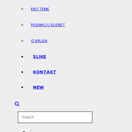
EKO TEME
PESNIKU U SUSRET
IZ KRUGA
SLIKE
KONTAKT
NEW