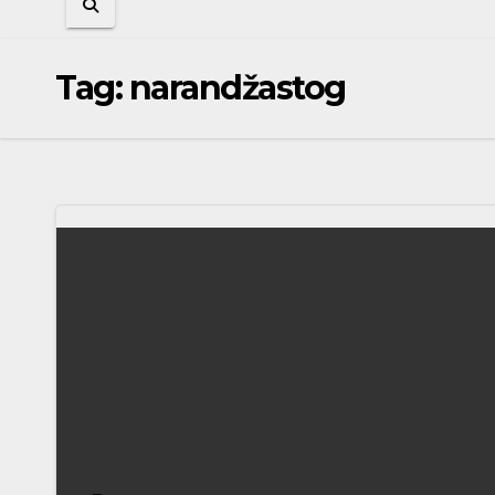
Tag:
narandžastog