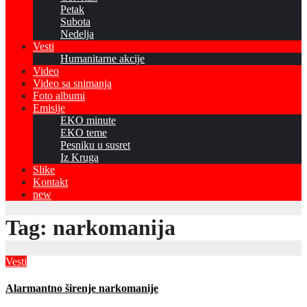
Petak
Subota
Nedelja
Vesti
Humanitarne akcije
Video
Video sa snimanja
Foto albumi
Emisije
EKO minute
EKO teme
Pesniku u susret
Iz Kruga
Slike
Kontakt
new
Tag:
narkomanija
Vesti
Alarmantno širenje narkomanije