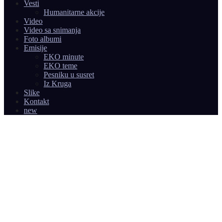
Vesti
Humanitarne akcije
Video
Video sa snimanja
Foto albumi
Emisije
EKO minute
EKO teme
Pesniku u susret
Iz Kruga
Slike
Kontakt
new