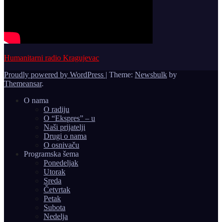
Humanitarni radio Kragujevac
Proudly powered by WordPress
|
Theme:
Newsbulk
by
Themeansar
.
O nama
O radiju
O “Ekspres” – u
Naši prijatelji
Drugi o nama
O osnivaču
Programska šema
Ponedeljak
Utorak
Sreda
Četvrtak
Petak
Subota
Nedelja