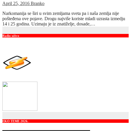
April 25, 2016
Branko
Narkomanija se širi u svim zemljama sveta pa i naša zemlja nije
pošteđena ove pojave. Drogu najviše koriste mladi uzrasta izmedju
14 i 25 godina. Uzimaju je iz znatiželje, dosade,…
Radio uživo
EKO TEME 2026.