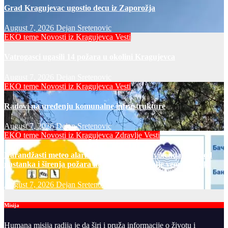
Grad Kragujevac ugostio decu iz Zaporožja
August 7, 2026
Dejan Sretenovic
EKO teme
Novosti iz Kragujevca
Vesti
Vatrogasci ugasili 14 požara u okolini Kragujevca
August 7, 2026
Dejan Sretenovic
EKO teme
Novosti iz Kragujevca
Vesti
Radovi na uređenju komunalne infrastrukture
August 7, 2026
Dejan Sretenovic
EKO teme
Novosti iz Kragujevca
Zdravlje Vesti
Narandžasti meteo alarm u petak i za dane vikenda: rizik od
nastanka i širenja požara na otvorenom i dalje veoma visok
August 7, 2026
Dejan Sretenovic
Misija
Humana misija radija je da širi i pruža informacije o životu i