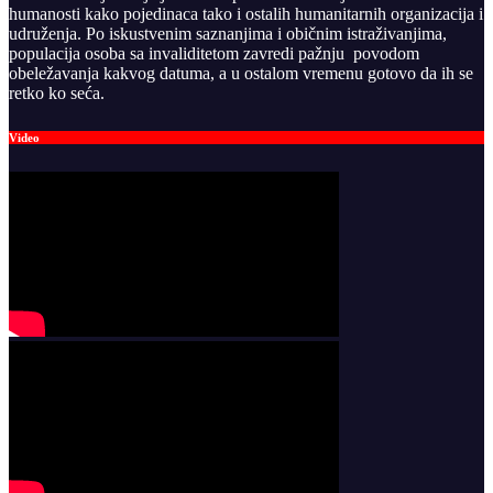
humanosti kako pojedinaca tako i ostalih humanitarnih organizacija i
udruženja. Po iskustvenim saznanjima i običnim istraživanjima,
populacija osoba sa invaliditetom zavredi pažnju povodom
obeležavanja kakvog datuma, a u ostalom vremenu gotovo da ih se
retko ko seća.
Video