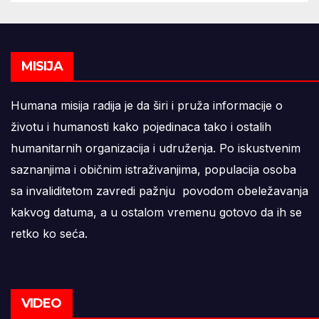
MISIJA
Humana misija radija je da širi i pruža informacije o
životu i humanosti kako pojedinaca tako i ostalih
humanitarnih organizacija i udruženja. Po iskustvenim
saznanjima i običnim istraživanjima, populacija osoba
sa invaliditetom zavredi pažnju povodom obeležavanja
kakvog datuma, a u ostalom vremenu gotovo da ih se
retko ko seća.
VIDEO