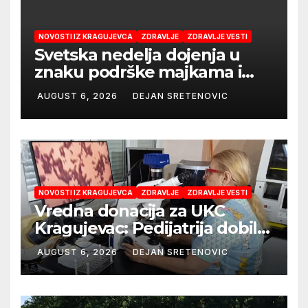
NOVOSTI IZ KRAGUJEVCA
ZDRAVLJE
ZDRAVLJE VESTI
Svetska nedelja dojenja u
znaku podrške majkama i
najboljeg početka života
AUGUST 6, 2026
DEJAN SRETENOVIC
NOVOSTI IZ KRAGUJEVCA
ZDRAVLJE
ZDRAVLJE VESTI
Vredna donacija za UKC
Kragujevac: Pedijatrija dobila
mobilni rendgen i mikroskop
AUGUST 6, 2026
DEJAN SRETENOVIC
vredne 9,6 miliona dinara