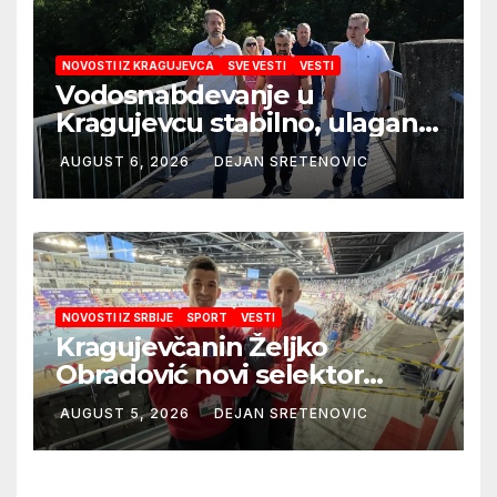
NOVOSTI IZ KRAGUJEVCA
SVE VESTI
VESTI
Vodosnabdevanje u
Kragujevcu stabilno, ulaganja
obezbedila sigurnije
AUGUST 6, 2026
DEJAN SRETENOVIC
snabdevanje
NOVOSTI IZ SRBIJE
SPORT
VESTI
Kragujevčanin Željko
Obradović novi selektor
Atletske reprezentacije Srbije
AUGUST 5, 2026
DEJAN SRETENOVIC