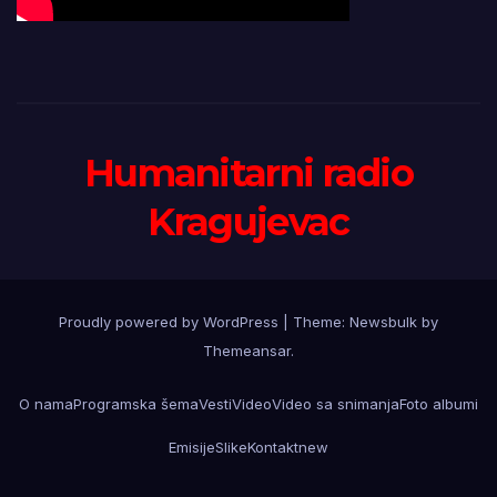
Humanitarni radio
Kragujevac
Proudly powered by WordPress
|
Theme:
Newsbulk
by
Themeansar
.
O nama
Programska šema
Vesti
Video
Video sa snimanja
Foto albumi
Emisije
Slike
Kontakt
new