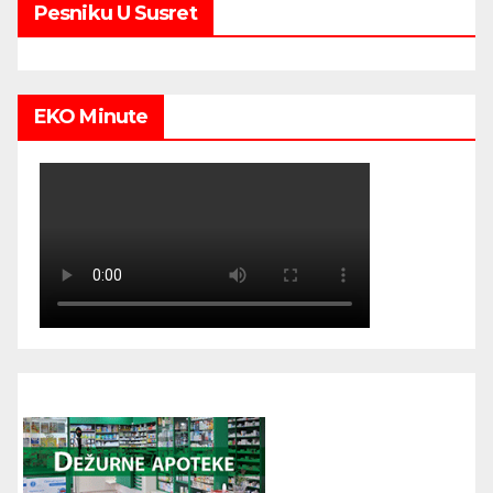
Pesniku U Susret
EKO Minute